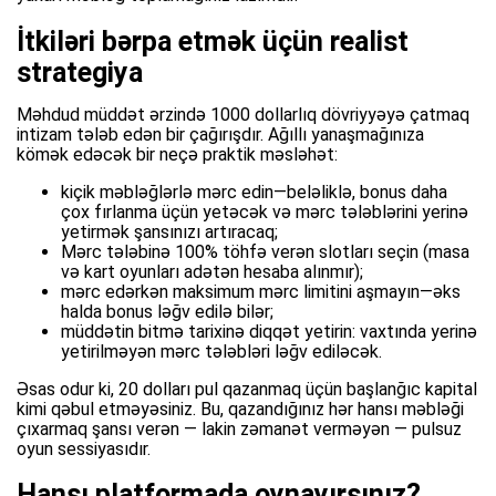
İtkiləri bərpa etmək üçün realist
strategiya
Məhdud müddət ərzində 1000 dollarlıq dövriyyəyə çatmaq
intizam tələb edən bir çağırışdır. Ağıllı yanaşmağınıza
kömək edəcək bir neçə praktik məsləhət:
kiçik məbləğlərlə mərc edin—beləliklə, bonus daha
çox fırlanma üçün yetəcək və mərc tələblərini yerinə
yetirmək şansınızı artıracaq;
Mərc tələbinə 100% töhfə verən slotları seçin (masa
və kart oyunları adətən hesaba alınmır);
mərc edərkən maksimum mərc limitini aşmayın—əks
halda bonus ləğv edilə bilər;
müddətin bitmə tarixinə diqqət yetirin: vaxtında yerinə
yetirilməyən mərc tələbləri ləğv ediləcək.
Əsas odur ki, 20 dolları pul qazanmaq üçün başlanğıc kapital
kimi qəbul etməyəsiniz. Bu, qazandığınız hər hansı məbləği
çıxarmaq şansı verən — lakin zəmanət verməyən — pulsuz
oyun sessiyasıdır.
Hansı platformada oynayırsınız?