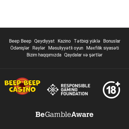
Beep Beep
Qeydiyyat
Kazino
Tətbiqi yüklə
Bonuslar
Ödənişlər
Rəylər
Məsuliyyətli oyun
Məxfilik siyasəti
Bizim haqqımızda
Qaydalar və şərtlər