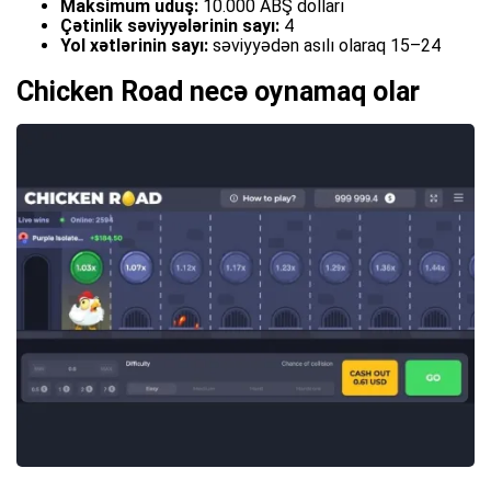
Maksimum uduş:
10.000 ABŞ dolları
Çətinlik səviyyələrinin sayı:
4
Yol xətlərinin sayı:
səviyyədən asılı olaraq 15–24
Chicken Road necə oynamaq olar