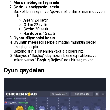
Mərc məbləğini təyin edin.
Çətinlik səviyyəsini seçin.
Bu, xətlərin sayını və "qovrulma" ehtimalınızı müəyyən
edir:
Asan:
24 sətir.
Orta:
22 sətir.
Çətin:
20 sətir.
Hardcore:
15 sətir.
Oynat düyməsini basın.
Oyunun məqsədi
zərbə almadan mümkün qədər
uzaqlaşmaqdır.
Qazanclarınızı istənilən vaxt ala bilərsiniz.
Menyuda "Boşluq" düyməsini basaraq irəliləməyə
imkan verən "
Boşluq
Rejimi"
adlı bir seçim var.
Oyun qaydaları