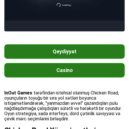
Qeydiyyat
Casino
InOut Games
tərəfindən istehsal olunmuş Chicken Road,
oyunçuların toyuğu bir sıra yol xətləri boyunca
istiqamətləndirərək, "yanmazdan əvvəl" qazandıqları pulu
nağdlaşdırmağa çalışdıqları sürətli və hərəkətli bir oyundur.
Oyun strategiya, sadə interfeys, dörd çətinlik səviyyəsi və
çevik mərc seçimlərini birləşdirir.