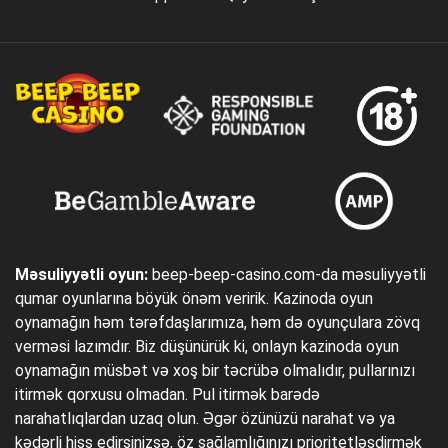
Məsuliyyətli oyun:
beep-beep-casino.com-da məsuliyyətli
qumar oyunlarına böyük önəm veririk. Kazinoda oyun
oynamağın həm tərəfdaşlarımıza, həm də oyunçulara zövq
verməsi lazımdır. Biz düşünürük ki, onlayn kazinoda oyun
oynamağın müsbət və xoş bir təcrübə olmalıdır, pullarınızı
itirmək qorxusu olmadan. Pul itirmək barədə
narahatlıqlardan uzaq olun. Əgər özünüzü narahat və ya
kədərli hiss edirsinizsə, öz sağlamlığınızı prioritetləşdirmək