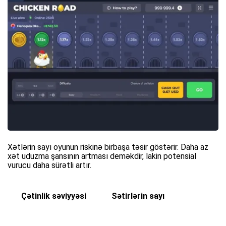
Xətlərin sayı oyunun riskinə birbaşa təsir göstərir. Daha az
xət uduzma şansının artması deməkdir, lakin potensial
vurucu daha sürətli artır.
Çətinlik səviyyəsi
Sətirlərin sayı