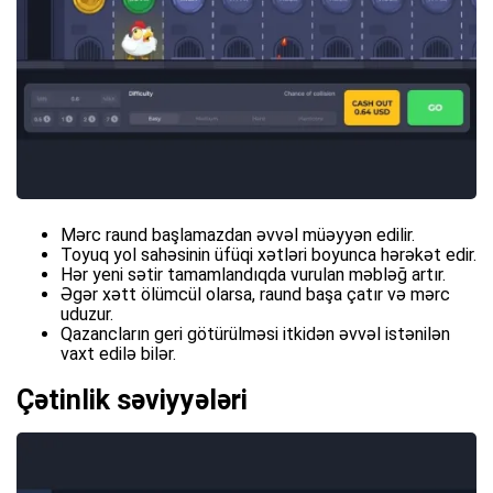
Mərc raund başlamazdan əvvəl müəyyən edilir.
Toyuq yol sahəsinin üfüqi xətləri boyunca hərəkət edir.
Hər yeni sətir tamamlandıqda vurulan məbləğ artır.
Əgər xətt ölümcül olarsa, raund başa çatır və mərc
uduzur.
Qazancların geri götürülməsi itkidən əvvəl istənilən
vaxt edilə bilər.
Çətinlik səviyyələri