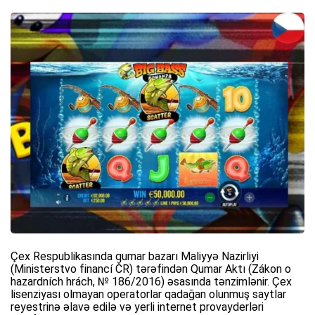
Çex Respublikasında qumar bazarı Maliyyə Nazirliyi
(Ministerstvo financí ČR) tərəfindən Qumar Aktı (Zákon o
hazardních hrách, № 186/2016) əsasında tənzimlənir. Çex
lisenziyası olmayan operatorlar qadağan olunmuş saytlar
reyestrinə əlavə edilə və yerli internet provayderləri