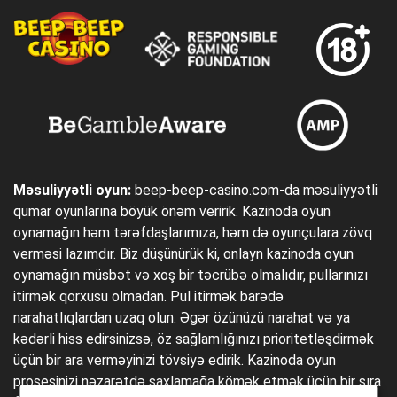
Məsuliyyətli oyun:
beep-beep-casino.com-da məsuliyyətli
qumar oyunlarına böyük önəm veririk. Kazinoda oyun
oynamağın həm tərəfdaşlarımıza, həm də oyunçulara zövq
verməsi lazımdır. Biz düşünürük ki, onlayn kazinoda oyun
oynamağın müsbət və xoş bir təcrübə olmalıdır, pullarınızı
itirmək qorxusu olmadan. Pul itirmək barədə
narahatlıqlardan uzaq olun. Əgər özünüzü narahat və ya
kədərli hiss edirsinizsə, öz sağlamlığınızı prioritetləşdirmək
üçün bir ara verməyinizi tövsiyə edirik. Kazinoda oyun
prosesinizi nəzarətdə saxlamağa kömək etmək üçün bir sıra