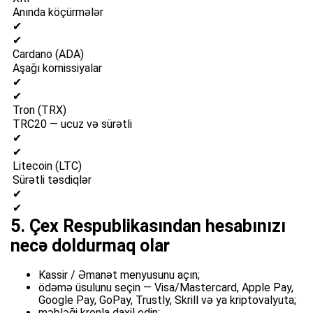
Anında köçürmələr
✔
✔
Cardano (ADA)
Aşağı komissiyalar
✔
✔
Tron (TRX)
TRC20 — ucuz və sürətli
✔
✔
Litecoin (LTC)
Sürətli təsdiqlər
✔
✔
5. Çex Respublikasından hesabınızı
necə doldurmaq olar
Kassir / Əmanət menyusunu açın;
ödəmə üsulunu seçin — Visa/Mastercard, Apple Pay,
Google Pay, GoPay, Trustly, Skrill və ya kriptovalyuta;
məbləği kronla daxil edin;