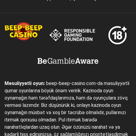
Məsuliyyətli oyun:
beep-beep-casino.com-da məsuliyyətli
qumar oyunlarına böyük önəm veririk. Kazinoda oyun
oynamağın həm tərəfdaşlarımıza, həm də oyunçulara zövq
verməsi lazımdır. Biz düşünürük ki, onlayn kazinoda oyun
oynamağın müsbət və xoş bir təcrübə olmalıdır, pullarınızı
itirmək qorxusu olmadan. Pul itirmək barədə
narahatlıqlardan uzaq olun. Əgər özünüzü narahat və ya
kədərli hiss edirsinizsə, öz sağlamlığınızı prioritetləşdirmək