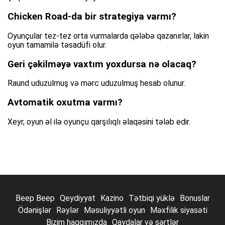
Chicken Road-da bir strategiya varmı?
Oyunçular tez-tez orta vurmalarda qələbə qazanırlar, lakin
oyun tamamilə təsadüfi olur.
Geri çəkilməyə vaxtım yoxdursa nə olacaq?
Raund uduzulmuş və mərc uduzulmuş hesab olunur.
Avtomatik oxutma varmı?
Xeyr, oyun əl ilə oyunçu qarşılıqlı əlaqəsini tələb edir.
Beep Beep
Qeydiyyat
Kazino
Tətbiqi yüklə
Bonuslar
Ödənişlər
Rəylər
Məsuliyyətli oyun
Məxfilik siyasəti
Bizim haqqımızda
Qaydalar və şərtlər