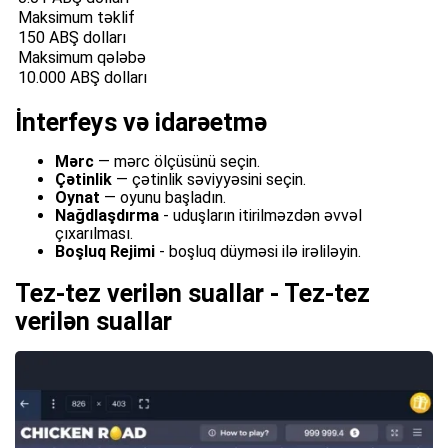
Maksimum təklif
150 ABŞ dolları
Maksimum qələbə
10.000 ABŞ dolları
İnterfeys və idarəetmə
Mərc
— mərc ölçüsünü seçin.
Çətinlik
— çətinlik səviyyəsini seçin.
Oynat
— oyunu başladın.
Nağdlaşdırma
- uduşların itirilməzdən əvvəl
çıxarılması.
Boşluq Rejimi
- boşluq düyməsi ilə irəliləyin.
Tez-tez verilən suallar - Tez-tez
verilən suallar