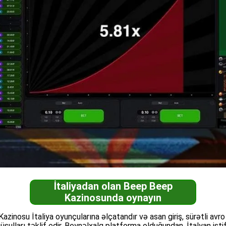
İtaliyadan olan Beep Beep
Kazinosunda oynayın
zinosu İtaliya oyunçularına əlçatandır və asan giriş, sürətli avro
 üsulları təklif edir. Beynəlxalq platforma olduğundan, İtalyan ist