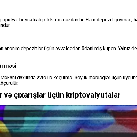
 populyar beynəlxalq elektron cüzdanlar. Həm depozit qoymaq, 
ndur.
n anonim depozitlər üçün əvvəlcədən ödənilmiş kupon. Yalnız de
ürməsi
Məkanı daxilində avro ilə köçürmə. Böyük məbləğlər üçün uyğundu
öçürülür.
r və çıxarışlar üçün kriptovalyutalar