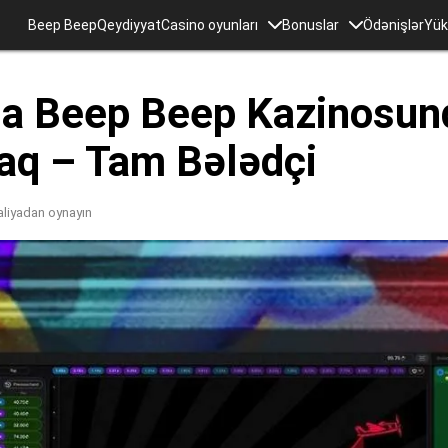
Beep Beep
Qeydiyyat
Casino oyunları
Bonuslar
Ödənişlər
Yük
ada Beep Beep Kazinosun
q – Tam Bələdçi
taliyadan oynayın