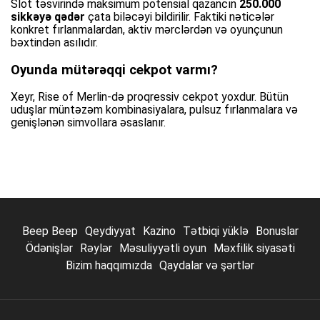
Slot təsvirində maksimum potensial qazancın
250.000
sikkəyə qədər
çata biləcəyi bildirilir. Faktiki nəticələr
konkret fırlanmalardan, aktiv mərclərdən və oyunçunun
bəxtindən asılıdır.
Oyunda mütərəqqi cekpot varmı?
Xeyr, Rise of Merlin-də proqressiv cekpot yoxdur. Bütün
uduşlar müntəzəm kombinasiyalara, pulsuz fırlanmalara və
genişlənən simvollara əsaslanır.
Beep Beep
Qeydiyyat
Kazino
Tətbiqi yüklə
Bonuslar
Ödənişlər
Rəylər
Məsuliyyətli oyun
Məxfilik siyasəti
Bizim haqqımızda
Qaydalar və şərtlər