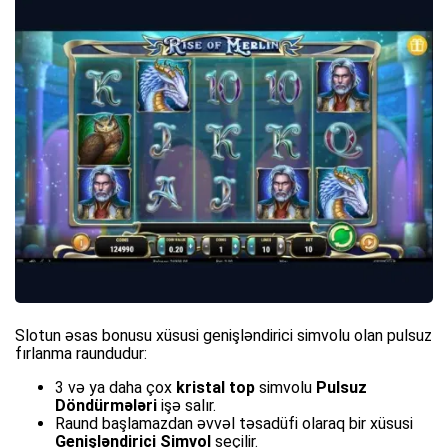
Slotun əsas bonusu xüsusi genişləndirici simvolu olan pulsuz
fırlanma raundudur:
3 və ya daha çox
kristal top
simvolu
Pulsuz
Döndürmələri
işə salır.
Raund başlamazdan əvvəl təsadüfi olaraq bir xüsusi
Genişləndirici Simvol
seçilir.