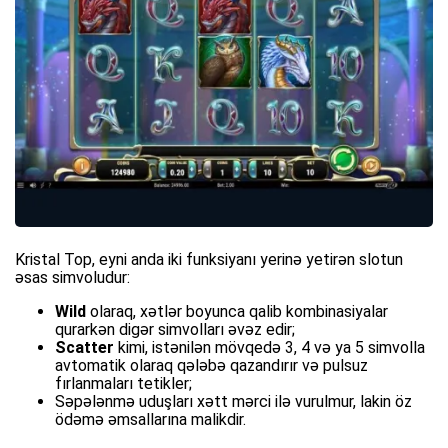
Kristal Top, eyni anda iki funksiyanı yerinə yetirən slotun
əsas simvoludur:
Wild
olaraq, xətlər boyunca qalib kombinasiyalar
qurarkən digər simvolları əvəz edir;
Scatter
kimi, istənilən mövqedə 3, 4 və ya 5 simvolla
avtomatik olaraq qələbə qazandırır və pulsuz
fırlanmaları tetikler;
Səpələnmə uduşları xətt mərci ilə vurulmur, lakin öz
ödəmə əmsallarına malikdir.