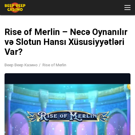
Rise of Merlin – Necə Oynanılır
və Slotun Hansı Xüsusiyyətləri
Var?
Casino oyunları
Bonuslar
Beep Beep Казино
Rise of Merlin
Oyunçular üçün