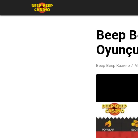
Beep B
Oyunçu
Beep Beep Казино
V