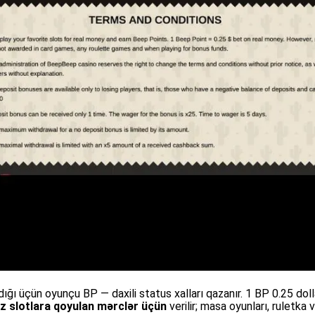
dığı üçün oyunçu BP — daxili status xalları qazanır. 1 BP 0.25 dol
ız slotlara qoyulan mərclər üçün
verilir; masa oyunları, ruletka 