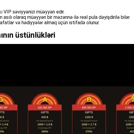
kı VIP səviyyənizi müəyyən edir.
 asılı olaraq müəyyən bir məzənnə ilə real pula dəyişdirilə bilər.
fatlar və hədiyyələr almaq üçün istifadə olunur.
ının üstünlükləri