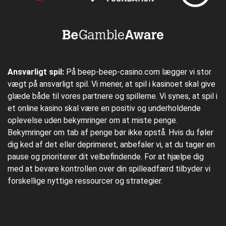
Ansvarligt spil:
På beep-beep-casino.com lægger vi stor
vægt på ansvarligt spil. Vi mener, at spil i kasinoet skal give
glæde både til vores partnere og spillerne. Vi synes, at spil i
et online kasino skal være en positiv og underholdende
oplevelse uden bekymringer om at miste penge.
Bekymringer om tab af penge bør ikke opstå. Hvis du føler
dig ked af det eller deprimeret, anbefaler vi, at du tager en
pause og prioriterer dit velbefindende. For at hjælpe dig
med at bevare kontrollen over din spilleadfærd tilbyder vi
forskellige nyttige ressourcer og strategier.