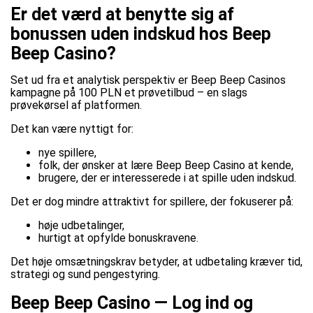
Er det værd at benytte sig af
bonussen uden indskud hos Beep
Beep Casino?
Set ud fra et analytisk perspektiv er Beep Beep Casinos
kampagne på 100 PLN et prøvetilbud – en slags
prøvekørsel af platformen.
Det kan være nyttigt for:
nye spillere,
folk, der ønsker at lære Beep Beep Casino at kende,
brugere, der er interesserede i at spille uden indskud.
Det er dog mindre attraktivt for spillere, der fokuserer på:
høje udbetalinger,
hurtigt at opfylde bonuskravene.
Det høje omsætningskrav betyder, at udbetaling kræver tid,
strategi og sund pengestyring.
Beep Beep Casino — Log ind og