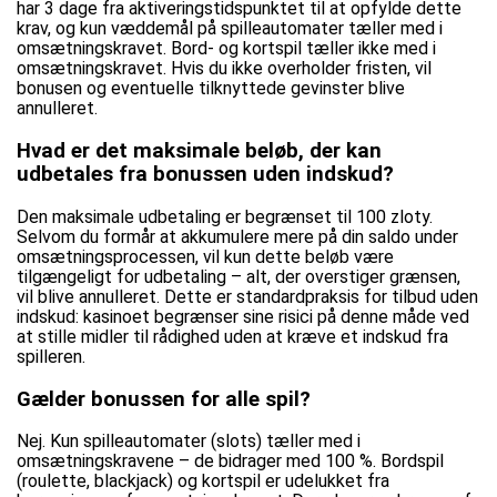
har 3 dage fra aktiveringstidspunktet til at opfylde dette
krav, og kun væddemål på spilleautomater tæller med i
omsætningskravet. Bord- og kortspil tæller ikke med i
omsætningskravet. Hvis du ikke overholder fristen, vil
bonusen og eventuelle tilknyttede gevinster blive
annulleret.
Hvad er det maksimale beløb, der kan
udbetales fra bonussen uden indskud?
Den maksimale udbetaling er begrænset til 100 zloty.
Selvom du formår at akkumulere mere på din saldo under
omsætningsprocessen, vil kun dette beløb være
tilgængeligt for udbetaling – alt, der overstiger grænsen,
vil blive annulleret. Dette er standardpraksis for tilbud uden
indskud: kasinoet begrænser sine risici på denne måde ved
at stille midler til rådighed uden at kræve et indskud fra
spilleren.
Gælder bonussen for alle spil?
Nej. Kun spilleautomater (slots) tæller med i
omsætningskravene – de bidrager med 100 %. Bordspil
(roulette, blackjack) og kortspil er udelukket fra