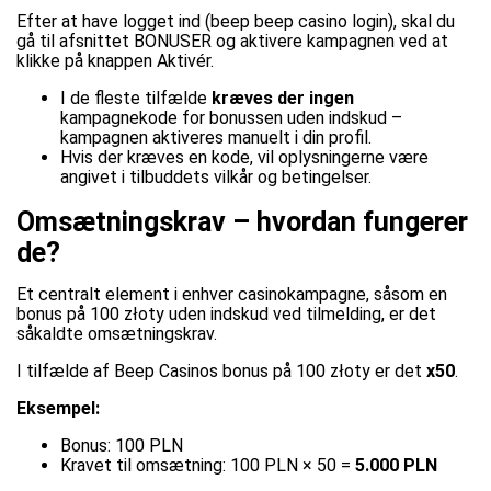
Efter at have logget ind (beep beep casino login), skal du
gå til afsnittet BONUSER og aktivere kampagnen ved at
klikke på knappen Aktivér.
I de fleste tilfælde
kræves der ingen
kampagnekode for bonussen uden indskud –
kampagnen aktiveres manuelt i din profil.
Hvis der kræves en kode, vil oplysningerne være
angivet i tilbuddets vilkår og betingelser.
Omsætningskrav – hvordan fungerer
de?
Et centralt element i enhver casinokampagne, såsom en
bonus på 100 złoty uden indskud ved tilmelding, er det
såkaldte omsætningskrav.
I tilfælde af Beep Casinos bonus på 100 złoty er det
x50
.
Eksempel:
Bonus: 100 PLN
Kravet til omsætning: 100 PLN × 50 =
5.000 PLN