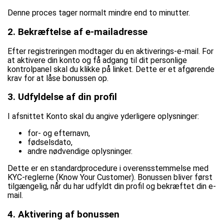
Denne proces tager normalt mindre end to minutter.
2. Bekræftelse af e-mailadresse
Efter registreringen modtager du en aktiverings-e-mail. For
at aktivere din konto og få adgang til dit personlige
kontrolpanel skal du klikke på linket. Dette er et afgørende
krav for at låse bonussen op.
3. Udfyldelse af din profil
I afsnittet Konto skal du angive yderligere oplysninger:
for- og efternavn,
fødselsdato,
andre nødvendige oplysninger.
Dette er en standardprocedure i overensstemmelse med
KYC-reglerne (Know Your Customer). Bonussen bliver først
tilgængelig, når du har udfyldt din profil og bekræftet din e-
mail.
4. Aktivering af bonussen