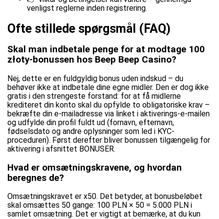
venligst reglerne inden registrering.
Ofte stillede spørgsmål (FAQ)
Skal man indbetale penge for at modtage 100
złoty-bonussen hos Beep Beep Casino?
Nej, dette er en fuldgyldig bonus uden indskud – du
behøver ikke at indbetale dine egne midler. Den er dog ikke
gratis i den strengeste forstand: for at få midlerne
krediteret din konto skal du opfylde to obligatoriske krav –
bekræfte din e-mailadresse via linket i aktiverings-e-mailen
og udfylde din profil fuldt ud (fornavn, efternavn,
fødselsdato og andre oplysninger som led i KYC-
proceduren). Først derefter bliver bonussen tilgængelig for
aktivering i afsnittet BONUSER.
Hvad er omsætningskravene, og hvordan
beregnes de?
Omsætningskravet er x50. Det betyder, at bonusbeløbet
skal omsættes 50 gange: 100 PLN × 50 = 5.000 PLN i
samlet omsætning. Det er vigtigt at bemærke, at du kun