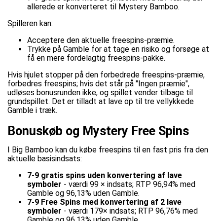
allerede er konverteret til Mystery Bamboo.
Spilleren kan:
Acceptere den aktuelle freespins-præmie.
Trykke på Gamble for at tage en risiko og forsøge at
få en mere fordelagtig freespins-pakke.
Hvis hjulet stopper på den forbedrede freespins-præmie,
forbedres freespins; hvis det står på "Ingen præmie",
udløses bonusrunden ikke, og spillet vender tilbage til
grundspillet. Det er tilladt at lave op til tre vellykkede
Gamble i træk.
Bonuskøb og Mystery Free Spins
I Big Bamboo kan du købe freespins til en fast pris fra den
aktuelle basisindsats:
7-9 gratis spins uden konvertering af lave
symboler
- værdi 99 × indsats; RTP 96,94% med
Gamble og 96,13% uden Gamble.
7-9 Free Spins med konvertering af 2 lave
symboler
- værdi 179× indsats; RTP 96,76% med
Gamble og 96,13% uden Gamble.