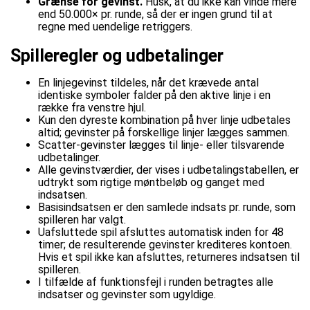
Grænse for gevinst.
Husk, at du ikke kan vinde mere
end 50.000× pr. runde, så der er ingen grund til at
regne med uendelige retriggers.
Spilleregler og udbetalinger
En linjegevinst tildeles, når det krævede antal
identiske symboler falder på den aktive linje i en
række fra venstre hjul.
Kun den dyreste kombination på hver linje udbetales
altid; gevinster på forskellige linjer lægges sammen.
Scatter-gevinster lægges til linje- eller tilsvarende
udbetalinger.
Alle gevinstværdier, der vises i udbetalingstabellen, er
udtrykt som rigtige møntbeløb og ganget med
indsatsen.
Basisindsatsen er den samlede indsats pr. runde, som
spilleren har valgt.
Uafsluttede spil afsluttes automatisk inden for 48
timer; de resulterende gevinster krediteres kontoen.
Hvis et spil ikke kan afsluttes, returneres indsatsen til
spilleren.
I tilfælde af funktionsfejl i runden betragtes alle
indsatser og gevinster som ugyldige.