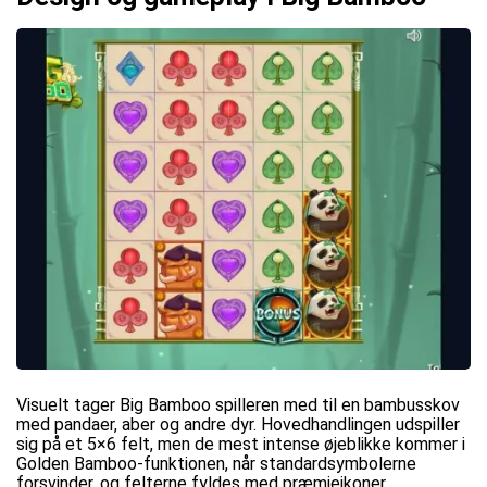
Visuelt tager Big Bamboo spilleren med til en bambusskov
med pandaer, aber og andre dyr. Hovedhandlingen udspiller
sig på et 5×6 felt, men de mest intense øjeblikke kommer i
Golden Bamboo-funktionen, når standardsymbolerne
forsvinder, og felterne fyldes med præmieikoner,