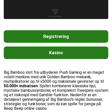
Registrering
Kasino
Big Bamboo slot fra udbyderen Push Gaming er en meget
volatil maskine med unik Golden Bamboo-mekanik,
multiplikatorer op til x5000 og maksimale gevinster op til
50.000× indsatsen
. Spillet kombinerer klassiske hjul,
mystiske bambussymboler, et komplekst freespins-system
og et risikospil med Gamble-funktion. Nedenfor er en
detaljeret gennemgang af Big Bamboo's regler, bonusser,
strategier og funktioner, som du kan spille for penge på
Beep Beep online casino.