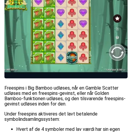
Freespins i Big Bamboo udløses, når en Gamble Scatter
udløses med en freespins-gevinst, eller når Golden
Bamboo-funktionen udløses, og den tilsvarende freespins-
gevinst udløses inden for den.
Under freespins aktiveres det lavt betalende
symbolindsamlingssystem:
Hvert af de 4 symboler med lav værdi har sin egen