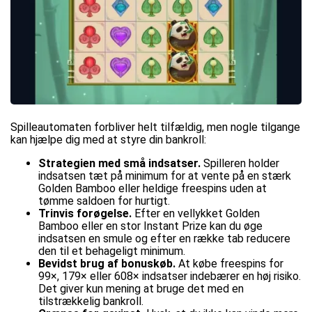
Spilleautomaten forbliver helt tilfældig, men nogle tilgange
kan hjælpe dig med at styre din bankroll:
Strategien med små indsatser.
Spilleren holder
indsatsen tæt på minimum for at vente på en stærk
Golden Bamboo eller heldige freespins uden at
tømme saldoen for hurtigt.
Trinvis forøgelse.
Efter en vellykket Golden
Bamboo eller en stor Instant Prize kan du øge
indsatsen en smule og efter en række tab reducere
den til et behageligt minimum.
Bevidst brug af bonuskøb.
At købe freespins for
99×, 179× eller 608× indsatser indebærer en høj risiko.
Det giver kun mening at bruge det med en
tilstrækkelig bankroll.