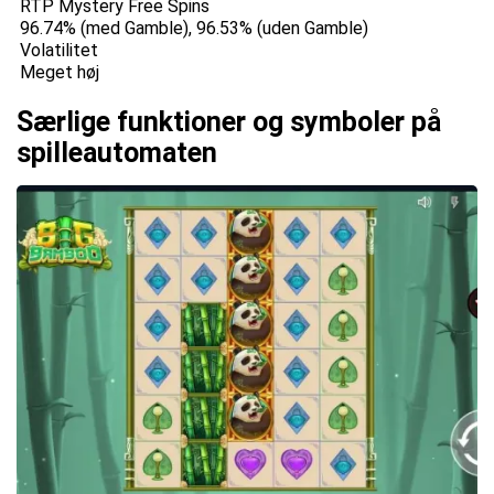
RTP Mystery Free Spins
96.74% (med Gamble), 96.53% (uden Gamble)
Volatilitet
Meget høj
Særlige funktioner og symboler på
spilleautomaten