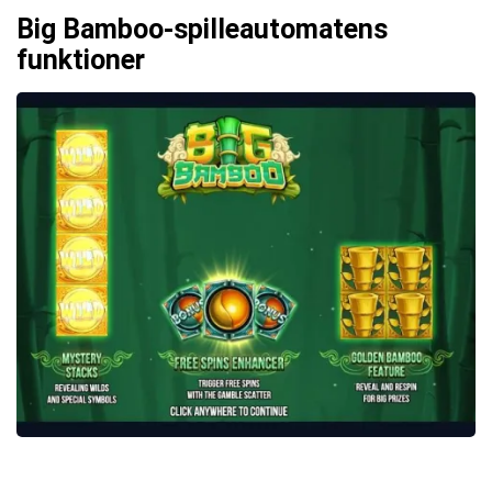
Big Bamboo-spilleautomatens
funktioner