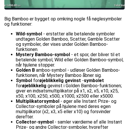
Big Bamboo er bygget op omkring nogle få nøglesymboler
og funktioner:
Wild-symbol
- erstatter alle betalende symboler
undtagen Golden Bamboo, Scatter, Gamble Scatter
og symboler, der vises under Golden Bamboo-
funktionen.
Mystery Bamboo-symbol
- et spor, der bliver til et
betalende symbol, Wild eller Golden Bamboo-symbol,
når hjulene stopper.
Golden B
amboo-symbol - udløser Golden Bamboo-
funktionen, når Mystery Bamboo åbner sig.
Symbol
for
øjeblikkelig gevinst
-
symbolet
for
øjeblikkelig
gevinst i Golden Bamboo-funktionen;
giver en indsatsmultiplikator på x1, x2, x5, x10, x25,
x50, x100, x250, x500, x1000, x2500 eller x5000.
Multiplikatorsymbol
- øger alle Instant Prize- og
Collector-symboler på hjulene med deres egen
multiplikator (x2, x3, x5 eller x10) og forsvinder
derefter.
Collector-symbol
- samler værdierne af alle Instant
Prize- og andre Collector-symboler, hvorefter