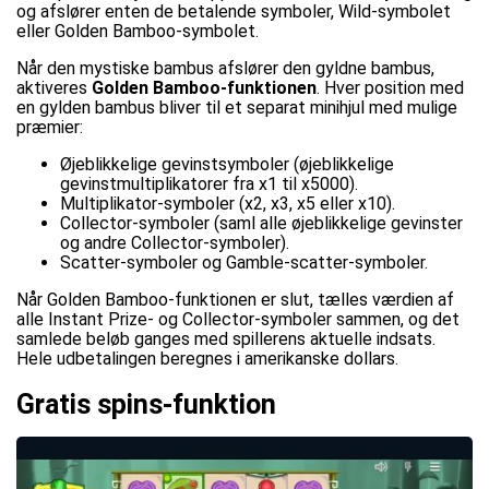
og afslører enten de betalende symboler, Wild-symbolet
eller Golden Bamboo-symbolet.
Når den mystiske bambus afslører den gyldne bambus,
aktiveres
Golden Bamboo-funktionen
. Hver position med
en gylden bambus bliver til et separat minihjul med mulige
præmier:
Øjeblikkelige gevinstsymboler (øjeblikkelige
gevinstmultiplikatorer fra x1 til x5000).
Multiplikator-symboler (x2, x3, x5 eller x10).
Collector-symboler (saml alle øjeblikkelige gevinster
og andre Collector-symboler).
Scatter-symboler og Gamble-scatter-symboler.
Når Golden Bamboo-funktionen er slut, tælles værdien af
alle Instant Prize- og Collector-symboler sammen, og det
samlede beløb ganges med spillerens aktuelle indsats.
Hele udbetalingen beregnes i amerikanske dollars.
Gratis spins-funktion