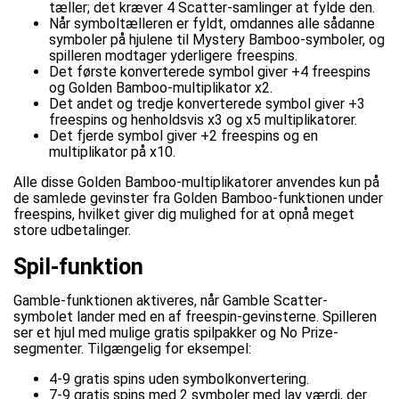
tæller; det kræver 4 Scatter-samlinger at fylde den.
Når symboltælleren er fyldt, omdannes alle sådanne
symboler på hjulene til Mystery Bamboo-symboler, og
spilleren modtager yderligere freespins.
Det første konverterede symbol giver +4 freespins
og Golden Bamboo-multiplikator x2.
Det andet og tredje konverterede symbol giver +3
freespins og henholdsvis x3 og x5 multiplikatorer.
Det fjerde symbol giver +2 freespins og en
multiplikator på x10.
Alle disse Golden Bamboo-multiplikatorer anvendes kun på
de samlede gevinster fra Golden Bamboo-funktionen under
freespins, hvilket giver dig mulighed for at opnå meget
store udbetalinger.
Spil-funktion
Gamble-funktionen aktiveres, når Gamble Scatter-
symbolet lander med en af freespin-gevinsterne. Spilleren
ser et hjul med mulige gratis spilpakker og No Prize-
segmenter. Tilgængelig for eksempel:
4-9 gratis spins uden symbolkonvertering.
7-9 gratis spins med 2 symboler med lav værdi, der