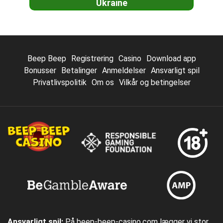
Ukraine
Beep Beep
Registrering
Casino
Download app
Bonusser
Betalinger
Anmeldelser
Ansvarligt spil
Privatlivspolitik
Om os
Vilkår og betingelser
Ansvarligt spil:
På beep-beep-casino.com lægger vi stor