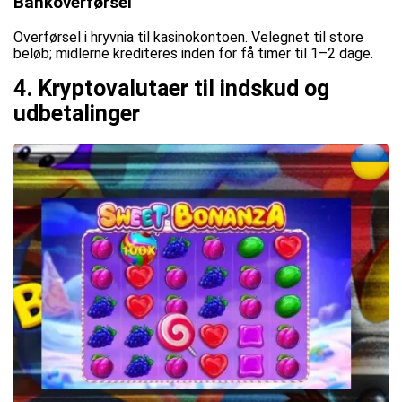
Bankoverførsel
Overførsel i hryvnia til kasinokontoen. Velegnet til store
beløb; midlerne krediteres inden for få timer til 1–2 dage.
4. Kryptovalutaer til indskud og
udbetalinger