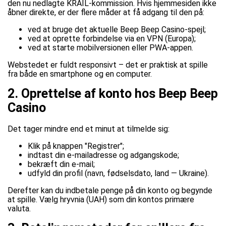
den nu nedlagte KRAIL-kommission. Hvis hjemmesiden ikke
åbner direkte, er der flere måder at få adgang til den på:
ved at bruge det aktuelle Beep Beep Casino-spejl;
ved at oprette forbindelse via en VPN (Europa);
ved at starte mobilversionen eller PWA-appen.
Webstedet er fuldt responsivt – det er praktisk at spille
fra både en smartphone og en computer.
2. Oprettelse af konto hos Beep Beep
Casino
Det tager mindre end et minut at tilmelde sig:
Klik på knappen "Registrer";
indtast din e-mailadresse og adgangskode;
bekræft din e-mail;
udfyld din profil (navn, fødselsdato, land — Ukraine).
Derefter kan du indbetale penge på din konto og begynde
at spille. Vælg hryvnia (UAH) som din kontos primære
valuta.