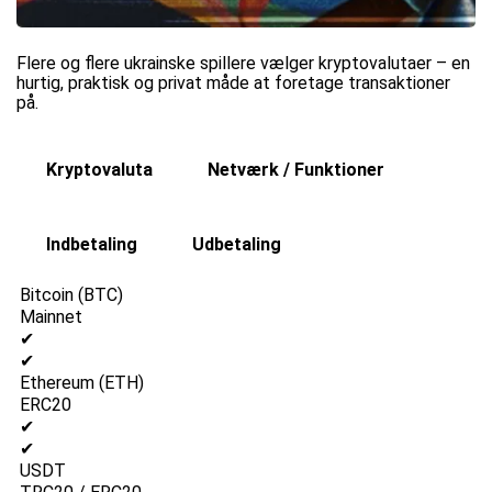
Flere og flere ukrainske spillere vælger kryptovalutaer – en
hurtig, praktisk og privat måde at foretage transaktioner
på.
Kryptovaluta
Netværk / Funktioner
Indbetaling
Udbetaling
Bitcoin (BTC)
Mainnet
✔
✔
Ethereum (ETH)
ERC20
✔
✔
USDT