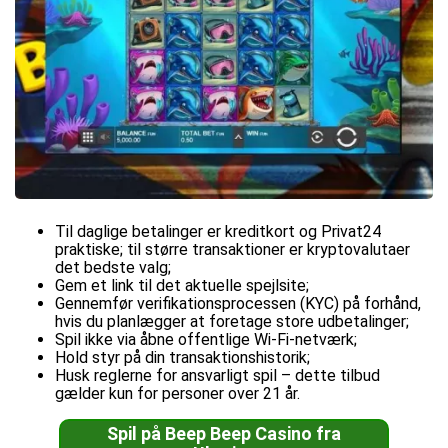
Til daglige betalinger er kreditkort og Privat24
praktiske; til større transaktioner er kryptovalutaer
det bedste valg;
Gem et link til det aktuelle spejlsite;
Gennemfør verifikationsprocessen (KYC) på forhånd,
hvis du planlægger at foretage store udbetalinger;
Spil ikke via åbne offentlige Wi-Fi-netværk;
Hold styr på din transaktionshistorik;
Husk reglerne for ansvarligt spil – dette tilbud
gælder kun for personer over 21 år.
Spil på Beep Beep Casino fra