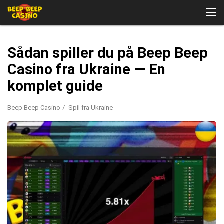
Sådan spiller du på Beep Beep
Casino fra Ukraine — En
komplet guide
Casino spil
Bonus
Beep Beep Casino
Spil fra Ukraine
For spillere fra