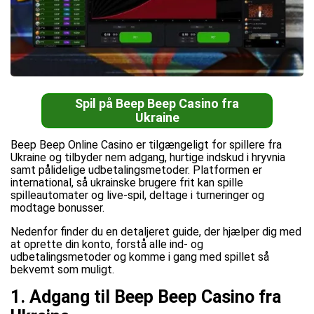
Spil på Beep Beep Casino fra
Ukraine
Beep Beep Online Casino er tilgængeligt for spillere fra
Ukraine og tilbyder nem adgang, hurtige indskud i hryvnia
samt pålidelige udbetalingsmetoder. Platformen er
international, så ukrainske brugere frit kan spille
spilleautomater og live-spil, deltage i turneringer og
modtage bonusser.
Nedenfor finder du en detaljeret guide, der hjælper dig med
at oprette din konto, forstå alle ind- og
udbetalingsmetoder og komme i gang med spillet så
bekvemt som muligt.
1. Adgang til Beep Beep Casino fra