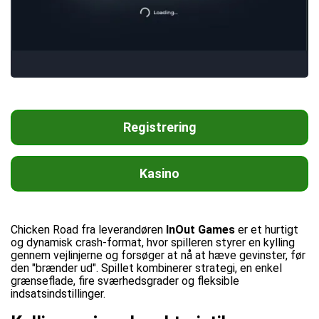
Registrering
Kasino
Chicken Road fra leverandøren
InOut Games
er et hurtigt
og dynamisk crash-format, hvor spilleren styrer en kylling
gennem vejlinjerne og forsøger at nå at hæve gevinster, før
den "brænder ud". Spillet kombinerer strategi, en enkel
grænseflade, fire sværhedsgrader og fleksible
indsatsindstillinger.