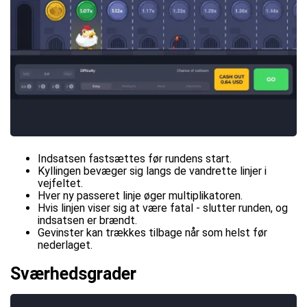
Indsatsen fastsættes før rundens start.
Kyllingen bevæger sig langs de vandrette linjer i
vejfeltet.
Hver ny passeret linje øger multiplikatoren.
Hvis linjen viser sig at være fatal - slutter runden, og
indsatsen er brændt.
Gevinster kan trækkes tilbage når som helst før
nederlaget.
Sværhedsgrader