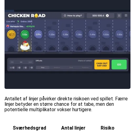
Antallet af linjer påvirker direkte risikoen ved spillet. Færre
linjer betyder en større chance for at tabe, men den
potentielle multiplikator vokser hurtigere.
Sværhedsgrad
Antal linjer
Risiko