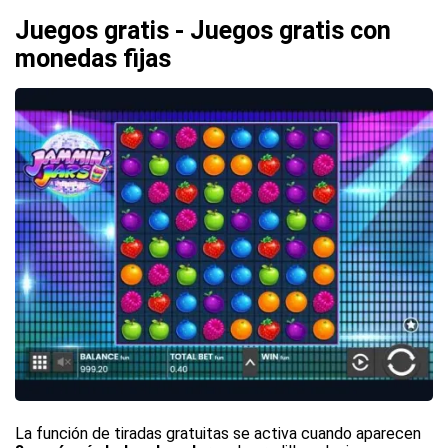
Juegos gratis - Juegos gratis con
monedas fijas
La función de tiradas gratuitas se activa cuando aparecen