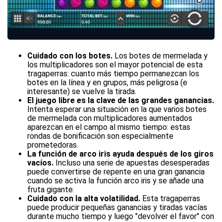
Cuidado con los botes.
Los botes de mermelada y
los multiplicadores son el mayor potencial de esta
tragaperras: cuanto más tiempo permanezcan los
botes en la línea y en grupos, más peligrosa (e
interesante) se vuelve la tirada.
El juego libre es la clave de las grandes ganancias.
Intenta esperar una situación en la que varios botes
de mermelada con multiplicadores aumentados
aparezcan en el campo al mismo tiempo: estas
rondas de bonificación son especialmente
prometedoras.
La función de arco iris ayuda después de los giros
vacíos.
Incluso una serie de apuestas desesperadas
puede convertirse de repente en una gran ganancia
cuando se activa la función arco iris y se añade una
fruta gigante.
Cuidado con la alta volatilidad.
Esta tragaperras
puede producir pequeñas ganancias y tiradas vacías
durante mucho tiempo y luego "devolver el favor" con