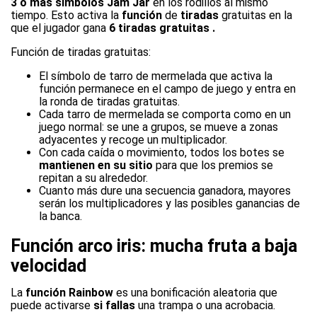
3 o más símbolos Jam Jar
en los rodillos al mismo
tiempo. Esto activa la
función
de
tiradas
gratuitas en la
que el jugador gana
6 tiradas gratuitas
.
Función de tiradas gratuitas:
El símbolo de tarro de mermelada que activa la
función permanece en el campo de juego y entra en
la ronda de tiradas gratuitas.
Cada tarro de mermelada se comporta como en un
juego normal: se une a grupos, se mueve a zonas
adyacentes y recoge un multiplicador.
Con cada caída o movimiento, todos los botes se
mantienen
en su sitio
para que los premios se
repitan a su alrededor.
Cuanto más dure una secuencia ganadora, mayores
serán los multiplicadores y las posibles ganancias de
la banca.
Función arco iris: mucha fruta a baja
velocidad
La
función Rainbow
es una bonificación aleatoria que
puede activarse
si
fallas
una trampa o una acrobacia.