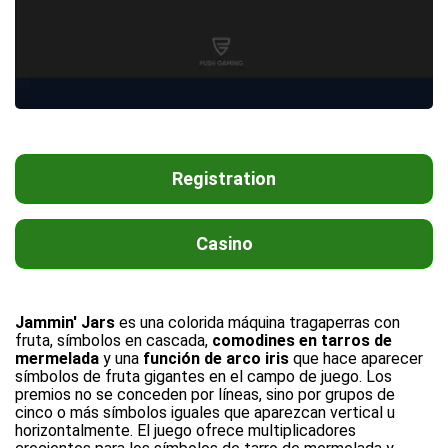
Registration
Casino
Jammin
' Jars
es una colorida máquina tragaperras con
fruta, símbolos en cascada,
comodines en tarros de
mermelada
y una
función de arco iris
que hace aparecer
símbolos de fruta gigantes en el campo de juego. Los
premios no se conceden por líneas, sino por grupos de
cinco o más símbolos iguales que aparezcan vertical u
horizontalmente. El juego ofrece multiplicadores