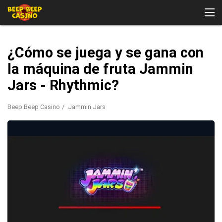
¿Cómo se juega y se gana con
la máquina de fruta Jammin
Jars - Rhythmic?
Juegos de casino
Bono
Beep Beep Casino
Jammin Jars
Para jugadores de