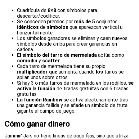
Cuadrícula de
8×8
con símbolos para
descartar/codificar.
Se conceden premios por
más de
5
conjuntos
idénticos
de
símbolos
que aparezcan vertical u
horizontalmente.
Los símbolos ganadores se eliminan y caen nuevos
símbolos desde arriba para crear ganancias en
cadena.
El símbolo del tarro de mermelada
actúa como
comodín
y
scatter
.
Cada tarro de mermelada tiene su propio
multiplicador
que
aumenta cuando
los
tarros se
apilan unos sobre otros.
Si hay 3 o más tarros de mermelada en los rodillos,
se
activa
la
función
de tiradas gratuitas con 6 tiradas
gratuitas.
La función Rainbow
se activa aleatoriamente tras
una ganancia fallida y se añade un símbolo de fruta
gigante al campo de juego.
Cómo ganar dinero
Jammin' Jars no tiene líneas de pago fijas, sino que utiliza