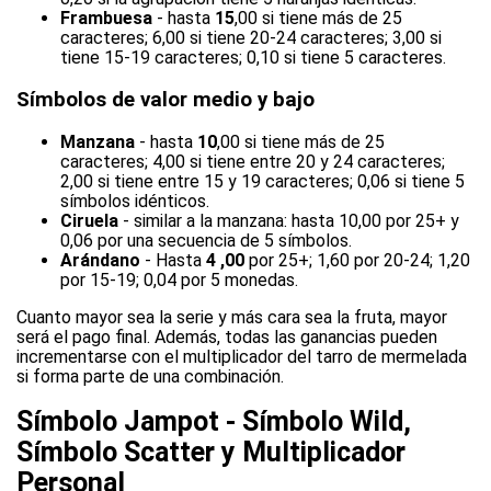
Frambuesa
- hasta
15
,00 si tiene más de 25
caracteres; 6,00 si tiene 20-24 caracteres; 3,00 si
tiene 15-19 caracteres; 0,10 si tiene 5 caracteres.
Símbolos de valor medio y bajo
Manzana
- hasta
10
,00 si tiene más de 25
caracteres; 4,00 si tiene entre 20 y 24 caracteres;
2,00 si tiene entre 15 y 19 caracteres; 0,06 si tiene 5
símbolos idénticos.
Ciruela
- similar a la manzana: hasta 10,00 por 25+ y
0,06 por una secuencia de 5 símbolos.
Arándano
- Hasta
4
,00
por 25+; 1,60 por 20-24; 1,20
por 15-19; 0,04 por 5 monedas.
Cuanto mayor sea la serie y más cara sea la fruta, mayor
será el pago final. Además, todas las ganancias pueden
incrementarse con el multiplicador del tarro de mermelada
si forma parte de una combinación.
Símbolo Jampot - Símbolo Wild,
Símbolo Scatter y Multiplicador
Personal