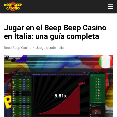
Jugar en el Beep Beep Casino
en Italia: una guía completa
Juegos de casino
Beep Beep Casino
Juega desde Italia
Bono
Para jugadores de