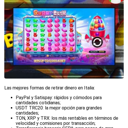
Las mejores formas de retirar dinero en Italia:
PayPal y Satispay: rápidos y cómodos para
cantidades cotidianas;
USDT TRC20: la mejor opción para grandes
cantidades;
TON, XRP y TRX: los más rentables en términos de
velocidad y comisiones por transacción;