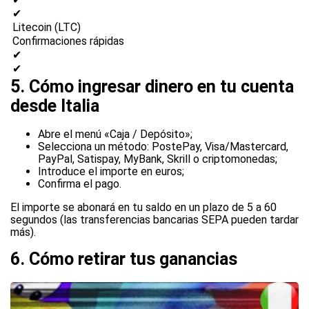
✔
Litecoin (LTC)
Confirmaciones rápidas
✔
✔
5. Cómo ingresar dinero en tu cuenta
desde Italia
Abre el menú «Caja / Depósito»;
Selecciona un método: PostePay, Visa/Mastercard,
PayPal, Satispay, MyBank, Skrill o criptomonedas;
Introduce el importe en euros;
Confirma el pago.
El importe se abonará en tu saldo en un plazo de 5 a 60
segundos (las transferencias bancarias SEPA pueden tardar
más).
6. Cómo retirar tus ganancias