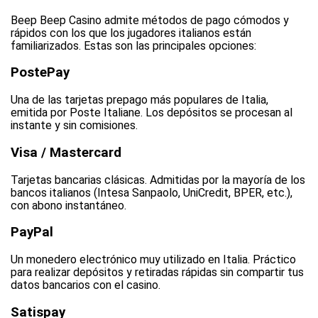
Beep Beep Casino admite métodos de pago cómodos y
rápidos con los que los jugadores italianos están
familiarizados. Estas son las principales opciones:
PostePay
Una de las tarjetas prepago más populares de Italia,
emitida por Poste Italiane. Los depósitos se procesan al
instante y sin comisiones.
Visa / Mastercard
Tarjetas bancarias clásicas. Admitidas por la mayoría de los
bancos italianos (Intesa Sanpaolo, UniCredit, BPER, etc.),
con abono instantáneo.
PayPal
Un monedero electrónico muy utilizado en Italia. Práctico
para realizar depósitos y retiradas rápidas sin compartir tus
datos bancarios con el casino.
Satispay