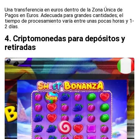
Una transferencia en euros dentro de la Zona Única de
Pagos en Euros. Adecuada para grandes cantidades; el
tiempo de procesamiento varía entre unas pocas horas y 1-
2 días.
4. Criptomonedas para depósitos y
retiradas