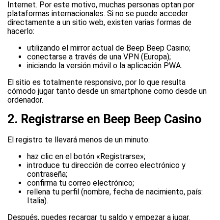
Internet. Por este motivo, muchas personas optan por
plataformas internacionales. Si no se puede acceder
directamente a un sitio web, existen varias formas de
hacerlo:
utilizando el mirror actual de Beep Beep Casino;
conectarse a través de una VPN (Europa);
iniciando la versión móvil o la aplicación PWA.
El sitio es totalmente responsivo, por lo que resulta
cómodo jugar tanto desde un smartphone como desde un
ordenador.
2. Registrarse en Beep Beep Casino
El registro te llevará menos de un minuto:
haz clic en el botón «Registrarse»;
introduce tu dirección de correo electrónico y
contraseña;
confirma tu correo electrónico;
rellena tu perfil (nombre, fecha de nacimiento, país:
Italia).
Después, puedes recargar tu saldo y empezar a jugar.