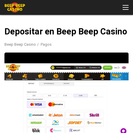
Depositar en Beep Beep Casino
Beep Beep Casino
Pagos
Juegos de casino
Bono
Para jugadores de