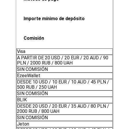
Importe mínimo de depósito
Comisión
Visa
A PARTIR DE 20 USD / 20 EUR / 20 AUD / 90
PLN / 2000 RUB / 800 UAH
SIN COMISIÓN
EzeeWallet
DESDE 10 USD / 10 EUR / 10 AUD / 45 PLN /
500 RUB / 250 UAH
SIN COMISIÓN
BLIK
DESDE 20 USD / 20 EUR / 35 AUD / 80 PLN /
2000 RUB / 800 UAH
SIN COMISIÓN
Jeton