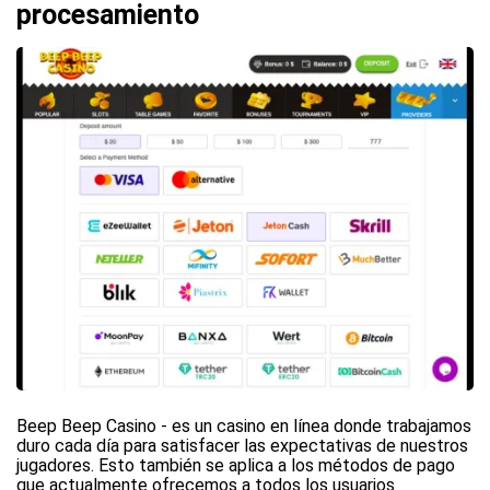
procesamiento
Beep Beep Casino - es un casino en línea donde trabajamos
duro cada día para satisfacer las expectativas de nuestros
jugadores. Esto también se aplica a los métodos de pago
que actualmente ofrecemos a todos los usuarios