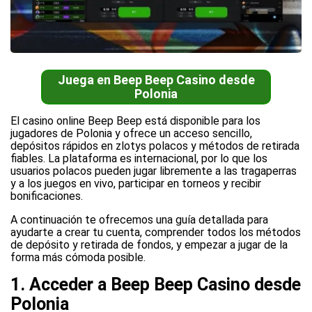
Juega en Beep Beep Casino desde
Polonia
El casino online Beep Beep está disponible para los
jugadores de Polonia y ofrece un acceso sencillo,
depósitos rápidos en zlotys polacos y métodos de retirada
fiables. La plataforma es internacional, por lo que los
usuarios polacos pueden jugar libremente a las tragaperras
y a los juegos en vivo, participar en torneos y recibir
bonificaciones.
A continuación te ofrecemos una guía detallada para
ayudarte a crear tu cuenta, comprender todos los métodos
de depósito y retirada de fondos, y empezar a jugar de la
forma más cómoda posible.
1. Acceder a Beep Beep Casino desde
Polonia