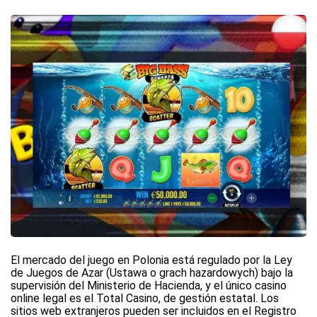
El mercado del juego en Polonia está regulado por la Ley
de Juegos de Azar (Ustawa o grach hazardowych) bajo la
supervisión del Ministerio de Hacienda, y el único casino
online legal es el Total Casino, de gestión estatal. Los
sitios web extranjeros pueden ser incluidos en el Registro