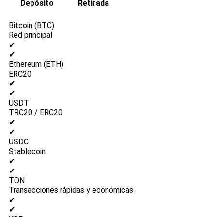
Depósito
Retirada
Bitcoin (BTC)
Red principal
✔
✔
Ethereum (ETH)
ERC20
✔
✔
USDT
TRC20 / ERC20
✔
✔
USDC
Stablecoin
✔
✔
TON
Transacciones rápidas y económicas
✔
✔