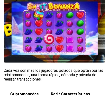
Cada vez son más los jugadores polacos que optan por las
criptomonedas, una forma rápida, cómoda y privada de
realizar transacciones.
Criptomonedas
Red / Características