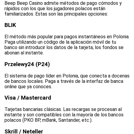
Beep Beep Casino admite métodos de pago cómodos y
rápidos con los que los jugadores polacos están
familiarizados. Estas son las principales opciones:
BLIK
El método más popular para pagos instantáneos en Polonia.
Paga utilizando un código de la aplicación móvil de tu
banco sin introducir los datos de la tarjeta; los fondos se
abonan al instante.
Przelewy24 (P24)
El sistema de pago líder en Polonia, que conecta a docenas
de bancos locales. Paga a través de la interfaz de banca
online que ya conoces.
Visa / Mastercard
Tarjetas bancarias clásicas. Las recargas se procesan al
instante y son compatibles con la mayoría de los bancos
polacos (PKO BP, mBank, Santander, etc.).
Skrill / Neteller