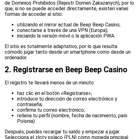
de Dominios Prohibidos (Rejestr Domen Zakazanych), por lo
que, si no se puede acceder directamente, existen varias
formas de acceder al sitio:
utilizando el mirror actual de Beep Beep Casino;
conectarse a través de una VPN (Europa);
iniciando la versión móvil o la aplicación PWA.
El sitio es totalmente adaptativo, por lo que resulta
cómodo jugar tanto desde un smartphone como desde un
ordenador.
2. Registrarse en Beep Beep Casino
El registro te llevará menos de un minuto:
haz clic en el botón «Registrarse»;
introduce tu dirección de correo electrónico y
contraseña;
confirma tu correo electrónico;
rellena tu perfil (nombre, fecha de nacimiento, país:
Polonia).
Después, puedes recargar tu saldo y empezar a jugar.
Selecciona el zloty polaco (PLN) como moneda principal