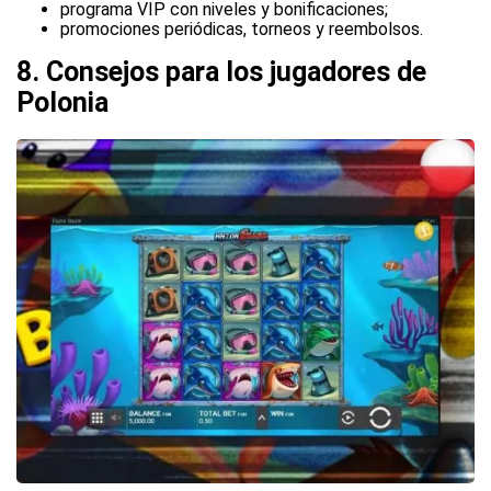
programa VIP con niveles y bonificaciones;
promociones periódicas, torneos y reembolsos.
8. Consejos para los jugadores de
Polonia