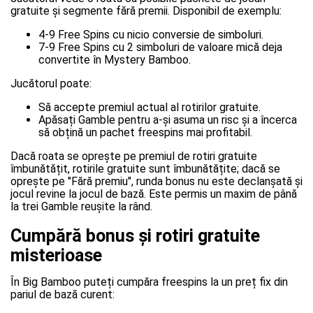
gratuite și segmente fără premii. Disponibil de exemplu:
4-9 Free Spins cu nicio conversie de simboluri.
7-9 Free Spins cu 2 simboluri de valoare mică deja
convertite în Mystery Bamboo.
Jucătorul poate:
Să accepte premiul actual al rotirilor gratuite.
Apăsați Gamble pentru a-și asuma un risc și a încerca
să obțină un pachet freespins mai profitabil.
Dacă roata se oprește pe premiul de rotiri gratuite
îmbunătățit, rotirile gratuite sunt îmbunătățite; dacă se
oprește pe "Fără premiu", runda bonus nu este declanșată și
jocul revine la jocul de bază. Este permis un maxim de până
la trei Gamble reușite la rând.
Cumpără bonus și rotiri gratuite
misterioase
În Big Bamboo puteți cumpăra freespins la un preț fix din
pariul de bază curent: