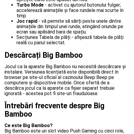
Turbo Mode
- activat cu ajutorul butonului fulger;
accelerează animațiile și face rundele mai scurte în
timp.
Joc rapid
- vă permite să săriți peste unele dintre
animațiile din timpul unei runde, atingând oriunde pe
ecran sau apăsând bara de spațiu.
Secțiunea Tabela de plăți - afișează tabela de plăți
reală cu pariul selectat.
Descărcați Big Bamboo
Jocul ca la aparate Big Bamboo nu necesită descărcare și
instalare. Versiunea licențiată este disponibilă direct în
browser pe site-ul oficial al cazinoului Beep Beep pe
computere și dispozitive mobile. Orice ofertă de a
descărca jocul ca la aparate ca fișier separat trebuie
ignorată - acestea pot fi site-uri frauduloase.
Întrebări frecvente despre Big
Bamboo
Ce este Big Bamboo?
Big Bamboo este un slot video Push Gaming cu cinci role,