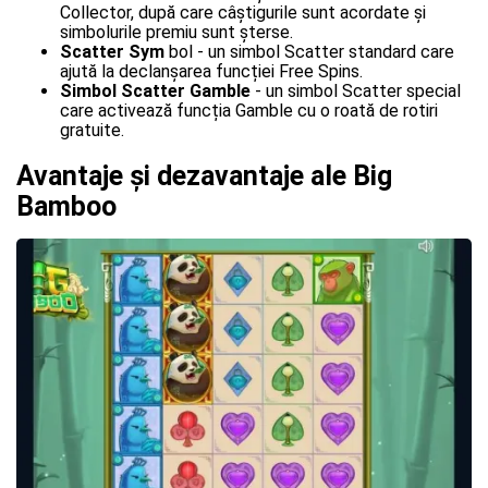
Collector, după care câștigurile sunt acordate și
simbolurile premiu sunt șterse.
Scatter Sym
bol - un simbol Scatter standard care
ajută la declanșarea funcției Free Spins.
Simbol Scatter Gamble
- un simbol Scatter special
care activează funcția Gamble cu o roată de rotiri
gratuite.
Avantaje și dezavantaje ale Big
Bamboo