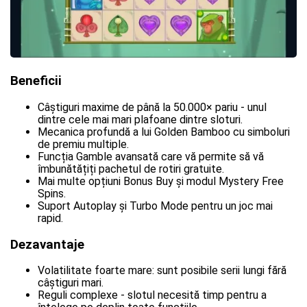
Beneficii
Câștiguri maxime de până la 50.000× pariu - unul
dintre cele mai mari plafoane dintre sloturi.
Mecanica profundă a lui Golden Bamboo cu simboluri
de premiu multiple.
Funcția Gamble avansată care vă permite să vă
îmbunătățiți pachetul de rotiri gratuite.
Mai multe opțiuni Bonus Buy și modul Mystery Free
Spins.
Suport Autoplay și Turbo Mode pentru un joc mai
rapid.
Dezavantaje
Volatilitate foarte mare: sunt posibile serii lungi fără
câștiguri mari.
Reguli complexe - slotul necesită timp pentru a