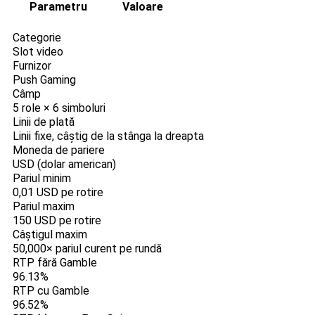
Parametru
Valoare
Categorie
Slot video
Furnizor
Push Gaming
Câmp
5 role × 6 simboluri
Linii de plată
Linii fixe, câștig de la stânga la dreapta
Moneda de pariere
USD (dolar american)
Pariul minim
0,01 USD pe rotire
Pariul maxim
150 USD pe rotire
Câștigul maxim
50,000× pariul curent pe rundă
RTP fără Gamble
96.13%
RTP cu Gamble
96.52%