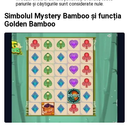
pariurile și câștigurile sunt considerate nule.
Simbolul Mystery Bamboo și funcția
Golden Bamboo