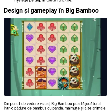
înțelege pe deplin toate funcțiile.
Design și gameplay în Big Bamboo
Din punct de vedere vizual, Big Bamboo poartă jucătorul
într-o pădure de bambus cu panda, maimuțe și alte animale.