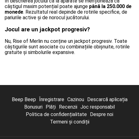
În descrierea jocului ca la aparate se menționează că
câștigul maxim potențial poate ajunge
până la 250.000 de
monede
. Rezultatul real depinde de rotirile specifice, de
pariurile active și de norocul jucătorului.
Jocul are un jackpot progresiv?
Nu, Rise of Merlin nu conține un jackpot progresiv. Toate
câștigurile sunt asociate cu combinațiile obișnuite, rotirile
gratuite și simbolurile expansive.
Beep Beep
Înregistrare
Cazinou
Descarcă aplicația
Bonusuri
Plăți
Recenzii
Joc responsabil
Politica de confidențialitate
Despre noi
Termeni și condiții