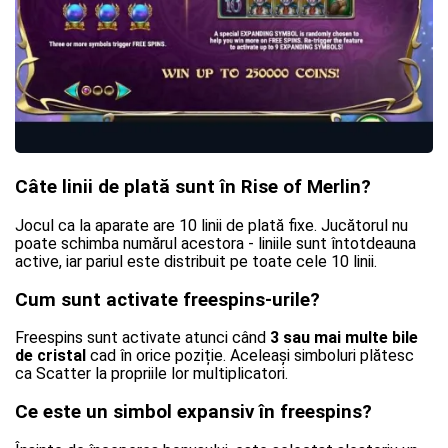
Câte linii de plată sunt în Rise of Merlin?
Jocul ca la aparate are 10 linii de plată fixe. Jucătorul nu
poate schimba numărul acestora - liniile sunt întotdeauna
active, iar pariul este distribuit pe toate cele 10 linii.
Cum sunt activate freespins-urile?
Freespins sunt activate atunci când
3 sau mai multe bile
de cristal
cad în orice poziție. Aceleași simboluri plătesc
ca Scatter la propriile lor multiplicatori.
Ce este un simbol expansiv în freespins?