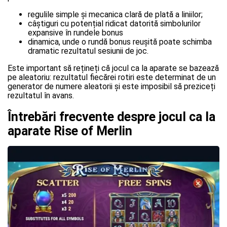
regulile simple și mecanica clară de plată a liniilor;
câștiguri cu potențial ridicat datorită simbolurilor
expansive în rundele bonus
dinamica, unde o rundă bonus reușită poate schimba
dramatic rezultatul sesiunii de joc.
Este important să rețineți că jocul ca la aparate se bazează
pe aleatoriu: rezultatul fiecărei rotiri este determinat de un
generator de numere aleatorii și este imposibil să preziceți
rezultatul în avans.
Întrebări frecvente despre jocul ca la
aparate Rise of Merlin