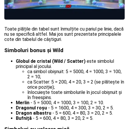
Toate plățile din tabel sunt înmulțite cu pariul pe linie, dacă
nu se specifică altfel. Mai jos sunt prezentate principalele
cote din tabelul de câștiguri.
Simboluri bonus și Wild
Globul de cristal (Wild / Scatter)
este simbolul
principal al jocului.
ca simbol obișnuit: 5 = 5000, 4 = 1000, 3 = 100,
2 = 10;
ca Scatter: 5 = 200, 4 = 20, 3 = 2 (se plătește în
orice poziție);
înlocuiește toate simbolurile în jocul obișnuit și
în freespins.
Merlin
- 5 = 5000, 4 = 1000, 3 = 100, 2 = 10.
Dragonul roșu
- 5 = 1600, 4 = 300, 3 = 30, 2 = 5.
Dragon albastru
- 5 = 600, 4 = 80, 3 = 20, 2 = 5.
Bufniță
- 5 = 600, 4 = 80, 3 = 20, 2 = 5.