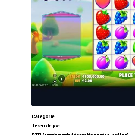
Categorie
Teren de joc