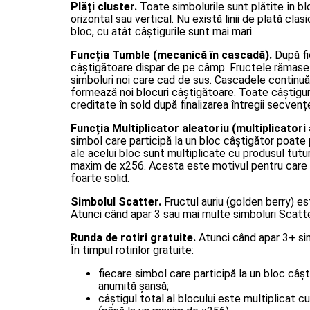
Plăți cluster.
Toate simbolurile sunt plătite în blo
orizontal sau vertical. Nu există linii de plată cla
bloc, cu atât câștigurile sunt mai mari.
Funcția Tumble (mecanică în cascadă).
După fi
câștigătoare dispar de pe câmp. Fructele rămase 
simboluri noi care cad de sus. Cascadele contin
formează noi blocuri câștigătoare. Toate câștiguri
creditate în sold după finalizarea întregii secvenț
Funcția Multiplicator aleatoriu (multiplicatori a
simbol care participă la un bloc câștigător poate p
ale acelui bloc sunt multiplicate cu produsul tuturo
maxim de x256. Acesta este motivul pentru care c
foarte solid.
Simbolul Scatter.
Fructul auriu (golden berry) e
Atunci când apar 3 sau mai multe simboluri Scatte
Runda de rotiri gratuite.
Atunci când apar 3+ simb
În timpul rotirilor gratuite:
fiecare simbol care participă la un bloc câș
anumită șansă;
câștigul total al blocului este multiplicat c