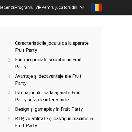
Recenzii
Programul VIP
Pentru jucătorii din
Caracteristicile jocului ca la aparate
Fruit Party
Funcții speciale și simboluri Fruit
Party
Avantaje și dezavantaje ale Fruit
Party
Istoria jocului ca la aparate Fruit
Party și fapte interesante
Design și gameplay în Fruit Party
RTP, volatilitate și câștiguri maxime în
Fruit Party