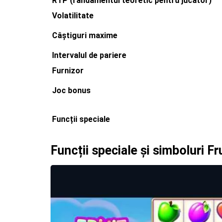
RTP (randamentul teoretic pentru jucător)
Volatilitate
Câștiguri maxime
Intervalul de pariere
Furnizor
Joc bonus
Funcții speciale
Funcții speciale și simboluri Fr