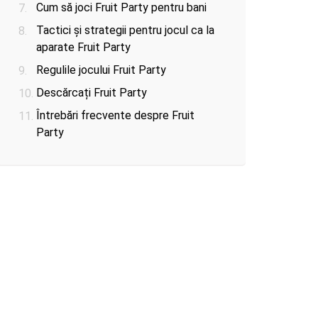
Cum să joci Fruit Party pentru bani
Tactici și strategii pentru jocul ca la
aparate Fruit Party
Regulile jocului Fruit Party
Descărcați Fruit Party
Întrebări frecvente despre Fruit
Party