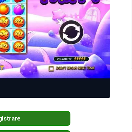
gistrare