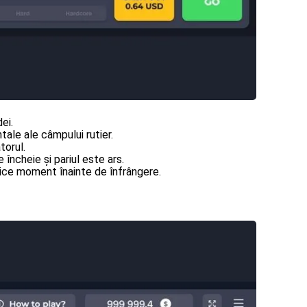
ei.
ntale ale câmpului rutier.
torul.
 încheie și pariul este ars.
rice moment înainte de înfrângere.