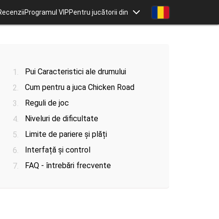
Recenzii
Programul VIP
Pentru jucătorii din
Pui Caracteristici ale drumului
Cum pentru a juca Chicken Road
Reguli de joc
Niveluri de dificultate
Limite de pariere și plăți
Interfață și control
FAQ - întrebări frecvente