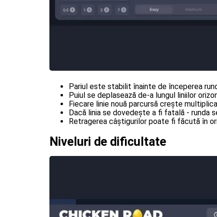
Pariul este stabilit înainte de începerea rund
Puiul se deplasează de-a lungul liniilor orizo
Fiecare linie nouă parcursă crește multiplica
Dacă linia se dovedește a fi fatală - runda se
Retragerea câștigurilor poate fi făcută în o
Niveluri de dificultate