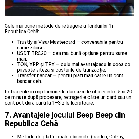
Cele mai bune metode de retragere a fondurilor în
Republica Cehă:
Trustly și Visa/Mastercard — convenabile pentru
sume zilnice;
USDT TRC20 — cea mai bună opțiune pentru sume
mari;
TON, XRP și TRX — cele mai avantajoase în ceea ce
privește viteza și costurile de tranzacție;
Transfer bancar — pentru plăți mari către un cont
bancar ceh.
Retragerile în criptomonede durează de obicei între 5 și 20
de minute după procesare; retragerile către un card sau un
cont pot dura până la 1–3 zile lucrătoare.
7. Avantajele jocului Beep Beep din
Republica Cehă
Metode de plată locale obișnuite (carduri, GoPay,