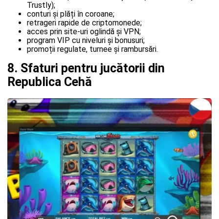
Trustly);
conturi și plăți în coroane;
retrageri rapide de criptomonede;
acces prin site-uri oglindă și VPN;
program VIP cu niveluri și bonusuri;
promoții regulate, turnee și rambursări.
8. Sfaturi pentru jucătorii din
Republica Cehă