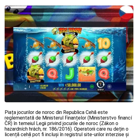
Piața jocurilor de noroc din Republica Cehă este
reglementată de Ministerul Finanțelor (Ministerstvo financí
ČR) în temeiul Legii privind jocurile de noroc (Zákon o
hazardních hrách, nr. 186/2016). Operatorii care nu dețin o
licență cehă pot fi incluși în registrul site-urilor interzise și