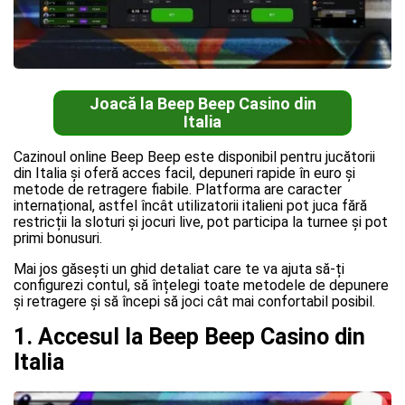
Joacă la Beep Beep Casino din
Italia
Cazinoul online Beep Beep este disponibil pentru jucătorii
din Italia și oferă acces facil, depuneri rapide în euro și
metode de retragere fiabile. Platforma are caracter
internațional, astfel încât utilizatorii italieni pot juca fără
restricții la sloturi și jocuri live, pot participa la turnee și pot
primi bonusuri.
Mai jos găsești un ghid detaliat care te va ajuta să-ți
configurezi contul, să înțelegi toate metodele de depunere
și retragere și să începi să joci cât mai confortabil posibil.
1. Accesul la Beep Beep Casino din
Italia