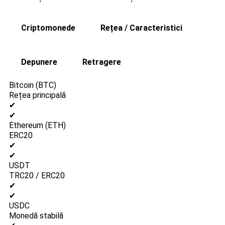
Criptomonede
Rețea / Caracteristici
Depunere
Retragere
Bitcoin (BTC)
Rețea principală
✔
✔
Ethereum (ETH)
ERC20
✔
✔
USDT
TRC20 / ERC20
✔
✔
USDC
Monedă stabilă