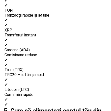
✔
✔
TON
Tranzacții rapide și ieftine
✔
✔
XRP
Transferuri instant
✔
✔
Cardano (ADA)
Comisioane reduse
✔
✔
Tron (TRX)
TRC20 — ieftin și rapid
✔
✔
Litecoin (LTC)
Confirmări rapide
✔
✔
5. Cum să alimentezi contul tău din