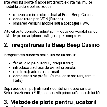
site web nu poate fi accesat direct, există mai multe
modalități de a obține acces:
utilizarea mirror-ului actual al Beep Beep Casino;
conectarea prin VPN (Europa);
lansarea versiunii mobile sau a aplicației PWA.
Site-ul este complet adaptabil — este convenabil să joci
atât de pe smartphone, cât și de pe computer.
2. Înregistrarea la Beep Beep Casino
Înregistrarea durează mai puțin de un minut:
faceți clic pe butonul „Înregistrare”;
introduceți adresa de e-mail și parola;
confirmați adresa de e-mail;
completați-vă profilul (nume, data nașterii, țara —
Italia).
După aceea, îți poți alimenta contul și începe să joci.
Selectează euro (EUR) ca monedă principală a contului tău.
3. Metode de plată pentru jucătorii