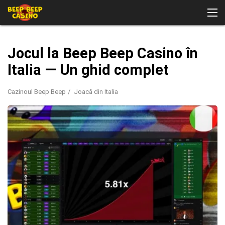
Jocul la Beep Beep Casino în
Italia — Un ghid complet
Jocuri de cazinou
Cazinoul Beep Beep
Joacă din Italia
Bonusuri
Pentru jucătorii din