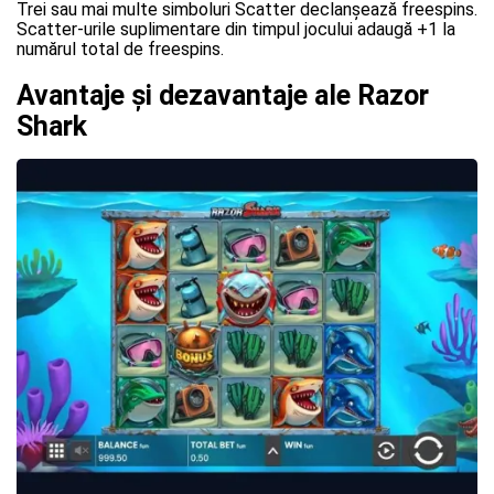
Trei sau mai multe simboluri Scatter declanșează freespins.
Scatter-urile suplimentare din timpul jocului adaugă +1 la
numărul total de freespins.
Avantaje și dezavantaje ale Razor
Shark