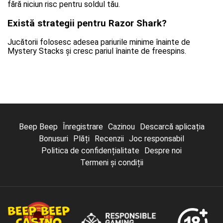
fără niciun risc pentru soldul tău.
Există strategii pentru Razor Shark?
Jucătorii folosesc adesea pariurile minime înainte de
Mystery Stacks și cresc pariul înainte de freespins.
Beep Beep
Înregistrare
Cazinou
Descarcă aplicația
Bonusuri
Plăți
Recenzii
Joc responsabil
Politica de confidențialitate
Despre noi
Termeni și condiții