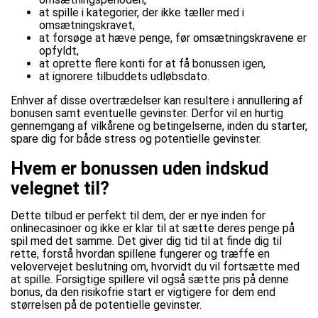
at spille i kategorier, der ikke tæller med i
omsætningskravet,
at forsøge at hæve penge, før omsætningskravene er
opfyldt,
at oprette flere konti for at få bonussen igen,
at ignorere tilbuddets udløbsdato.
Enhver af disse overtrædelser kan resultere i annullering af
bonusen samt eventuelle gevinster. Derfor vil en hurtig
gennemgang af vilkårene og betingelserne, inden du starter,
spare dig for både stress og potentielle gevinster.
Hvem er bonussen uden indskud
velegnet til?
Dette tilbud er perfekt til dem, der er nye inden for
onlinecasinoer og ikke er klar til at sætte deres penge på
spil med det samme. Det giver dig tid til at finde dig til
rette, forstå hvordan spillene fungerer og træffe en
velovervejet beslutning om, hvorvidt du vil fortsætte med
at spille. Forsigtige spillere vil også sætte pris på denne
bonus, da den risikofrie start er vigtigere for dem end
størrelsen på de potentielle gevinster.