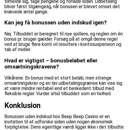
tilmelde sig, tage pengene og forlade siden. Udbetaling
bliver først tilgængelig, når bonusen er blevet omsat det
krævede antal gange.
Kan jeg få bonussen uden indskud igen?
Nej. Tilbuddet er beregnet til nye spillere, og reglen om én
bonus pr. bruger gælder. Forsøg på at omgå denne regel
ved at bruge flere konti vil resultere i kontosuspension og
tab af midler.
Hvad er vigtigst – bonusbeløbet eller
omsætningskravene?
Vilkårene. En bonus med et stort beløb, men strenge
omsætningskrav og en lav udbetalingsgrænse kan vise sig
at være mindre rentabel end et beskedent tilbud med
fleksible regler. Vurder altid tilbuddet som en helhed.
Konklusion
Bonussen uden indskud hos Beep Beep Casino er en
invitation til at udforske siden uden nogen økonomisk
forpligtelse. Dens egentlige værdi ligger ikke i det tilbudte