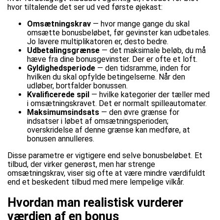
hvor tiltalende det ser ud ved første øjekast:
Omsætningskrav
— hvor mange gange du skal
omsætte bonusbeløbet, før gevinster kan udbetales.
Jo lavere multiplikatoren er, desto bedre.
Udbetalingsgrænse
— det maksimale beløb, du må
hæve fra dine bonusgevinster. Der er ofte et loft.
Gyldighedsperiode
— den tidsramme, inden for
hvilken du skal opfylde betingelserne. Når den
udløber, bortfalder bonussen.
Kvalificerede spil
— hvilke kategorier der tæller med
i omsætningskravet. Det er normalt spilleautomater.
Maksimumsindsats
— den øvre grænse for
indsatser i løbet af omsætningsperioden;
overskridelse af denne grænse kan medføre, at
bonusen annulleres.
Disse parametre er vigtigere end selve bonusbeløbet. Et
tilbud, der virker generøst, men har strenge
omsætningskrav, viser sig ofte at være mindre værdifuldt
end et beskedent tilbud med mere lempelige vilkår.
Hvordan man realistisk vurderer
værdien af en bonus