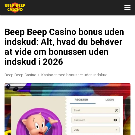
Beep Beep Casino bonus uden
indskud: Alt, hvad du behøver
at vide om bonussen uden
Casino spil
indskud i 2026
Bonus
Beep Beep Casino
Kasinoer med bonusser uden indskud
For spillere fra