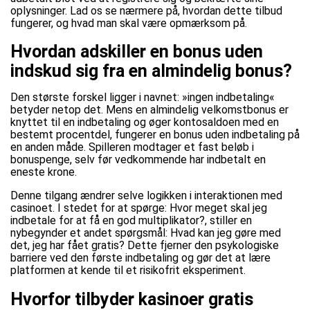
oplysninger. Lad os se nærmere på, hvordan dette tilbud
fungerer, og hvad man skal være opmærksom på.
Hvordan adskiller en bonus uden
indskud sig fra en almindelig bonus?
Den største forskel ligger i navnet: »ingen indbetaling«
betyder netop det. Mens en almindelig velkomstbonus er
knyttet til en indbetaling og øger kontosaldoen med en
bestemt procentdel, fungerer en bonus uden indbetaling på
en anden måde. Spilleren modtager et fast beløb i
bonuspenge, selv før vedkommende har indbetalt en
eneste krone.
Denne tilgang ændrer selve logikken i interaktionen med
casinoet. I stedet for at spørge: Hvor meget skal jeg
indbetale for at få en god multiplikator?, stiller en
nybegynder et andet spørgsmål: Hvad kan jeg gøre med
det, jeg har fået gratis? Dette fjerner den psykologiske
barriere ved den første indbetaling og gør det at lære
platformen at kende til et risikofrit eksperiment.
Hvorfor tilbyder kasinoer gratis