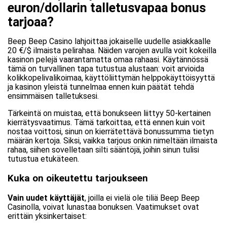
euron/dollarin talletusvapaa bonus
tarjoaa?
Beep Beep Casino lahjoittaa jokaiselle uudelle asiakkaalle
20 €/$ ilmaista pelirahaa. Näiden varojen avulla voit kokeilla
kasinon pelejä vaarantamatta omaa rahaasi. Käytännössä
tämä on turvallinen tapa tutustua alustaan: voit arvioida
kolikkopelivalikoimaa, käyttöliittymän helppokäyttöisyyttä
ja kasinon yleistä tunnelmaa ennen kuin päätät tehdä
ensimmäisen talletuksesi.
Tärkeintä on muistaa, että bonukseen liittyy 50-kertainen
kierrätysvaatimus. Tämä tarkoittaa, että ennen kuin voit
nostaa voittosi, sinun on kierrätettävä bonussumma tietyn
määrän kertoja. Siksi, vaikka tarjous onkin nimeltään ilmaista
rahaa, siihen sovelletaan silti sääntöjä, joihin sinun tulisi
tutustua etukäteen.
Kuka on oikeutettu tarjoukseen
Vain uudet käyttäjät
, joilla ei vielä ole tiliä Beep Beep
Casinolla, voivat lunastaa bonuksen. Vaatimukset ovat
erittäin yksinkertaiset: