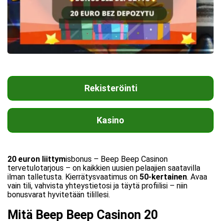
Rekisteröinti
Kasino
20 euron liittym
isbonus – Beep Beep Casinon
tervetulotarjous – on kaikkien uusien pelaajien saatavilla
ilman talletusta. Kierrätysvaatimus on
50-kertainen
. Avaa
vain tili, vahvista yhteystietosi ja täytä profiilisi – niin
bonusvarat hyvitetään tilillesi.
Mitä Beep Beep Casinon 20