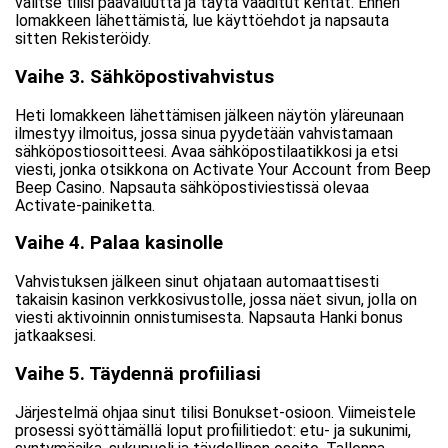
valitse tilisi päävaluutta ja täytä vaaditut kentät. Ennen
lomakkeen lähettämistä, lue käyttöehdot ja napsauta
sitten Rekisteröidy.
Vaihe 3. Sähköpostivahvistus
Heti lomakkeen lähettämisen jälkeen näytön yläreunaan
ilmestyy ilmoitus, jossa sinua pyydetään vahvistamaan
sähköpostiosoitteesi. Avaa sähköpostilaatikkosi ja etsi
viesti, jonka otsikkona on Activate Your Account from Beep
Beep Casino. Napsauta sähköpostiviestissä olevaa
Activate-painiketta.
Vaihe 4. Palaa kasinolle
Vahvistuksen jälkeen sinut ohjataan automaattisesti
takaisin kasinon verkkosivustolle, jossa näet sivun, jolla on
viesti aktivoinnin onnistumisesta. Napsauta Hanki bonus
jatkaaksesi.
Vaihe 5. Täydennä profiiliasi
Järjestelmä ohjaa sinut tilisi Bonukset-osioon. Viimeistele
prosessi syöttämällä loput profiilitiedot: etu- ja sukunimi,