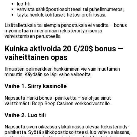
luo tili,
vahvista sähköpostiosoitteesi tai puhelinnumerosi,
täytä henkilökohtaiset tietosi profiilissasi.
Lisätalletuksia tai aiempia panostuksia ei vaadita – bonus
myönnetään nimenomaan rekisteröitymisen ja
vahvistamisen perusteella.
Kuinka aktivoida 20 €/20$ bonus —
vaiheittainen opas
Ilmaisten pelimerkkien hankkiminen vie vain muutaman
minuutin. Käydään se läpi vaihe vaiheelta:
Vaihe 1. Siirry kasinolle
Napsauta Hanki bonus -painiketta – se ohjaa sinut
välittömästi Beep Beep Casinon verkkosivustolle.
Vaihe 2. Luo tili
Napsauta sivun oikeassa yläkulmassa olevaa Rekisteröidy-
painiketta. Syötä sähköpostiosoitteesi, luo vahva salasana,