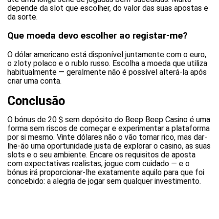
depende da slot que escolher, do valor das suas apostas e
da sorte.
Que moeda devo escolher ao registar-me?
O dólar americano está disponível juntamente com o euro,
o zloty polaco e o rublo russo. Escolha a moeda que utiliza
habitualmente — geralmente não é possível alterá-la após
criar uma conta.
Conclusão
O bónus de 20 $ sem depósito do Beep Beep Casino é uma
forma sem riscos de começar e experimentar a plataforma
por si mesmo. Vinte dólares não o vão tornar rico, mas dar-
lhe-ão uma oportunidade justa de explorar o casino, as suas
slots e o seu ambiente. Encare os requisitos de aposta
com expectativas realistas, jogue com cuidado — e o
bónus irá proporcionar-lhe exatamente aquilo para que foi
concebido: a alegria de jogar sem qualquer investimento.