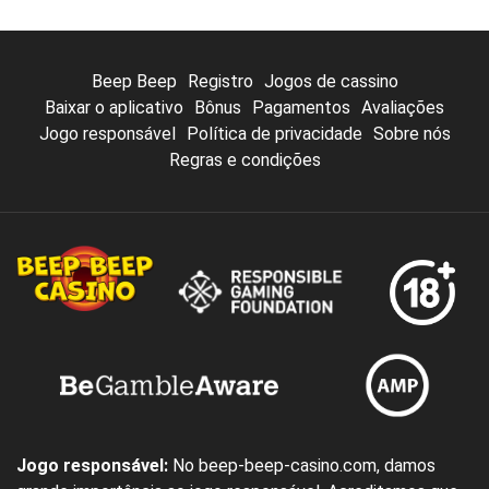
Beep Beep
Registro
Jogos de cassino
Baixar o aplicativo
Bônus
Pagamentos
Avaliações
Jogo responsável
Política de privacidade
Sobre nós
Regras e condições
Jogo responsável:
No beep-beep-casino.com, damos