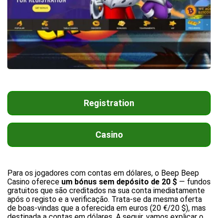
Registration
Casino
Para os jogadores com contas em dólares, o Beep Beep
Casino oferece
um bónus sem depósito de 20 $
— fundos
gratuitos que são creditados na sua conta imediatamente
após o registo e a verificação. Trata-se da mesma oferta
de boas-vindas que a oferecida em euros (20 €/20 $), mas
destinada a contas em dólares. A seguir, vamos explicar o