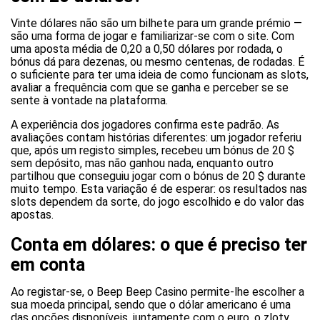
Vinte dólares não são um bilhete para um grande prémio —
são uma forma de jogar e familiarizar-se com o site. Com
uma aposta média de 0,20 a 0,50 dólares por rodada, o
bónus dá para dezenas, ou mesmo centenas, de rodadas. É
o suficiente para ter uma ideia de como funcionam as slots,
avaliar a frequência com que se ganha e perceber se se
sente à vontade na plataforma.
A experiência dos jogadores confirma este padrão. As
avaliações contam histórias diferentes: um jogador referiu
que, após um registo simples, recebeu um bónus de 20 $
sem depósito, mas não ganhou nada, enquanto outro
partilhou que conseguiu jogar com o bónus de 20 $ durante
muito tempo. Esta variação é de esperar: os resultados nas
slots dependem da sorte, do jogo escolhido e do valor das
apostas.
Conta em dólares: o que é preciso ter
em conta
Ao registar-se, o Beep Beep Casino permite-lhe escolher a
sua moeda principal, sendo que o dólar americano é uma
das opções disponíveis, juntamente com o euro, o zloty