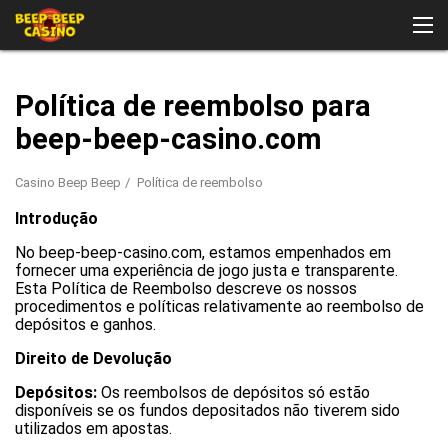
Política de reembolso para
beep-beep-casino.com
Jogos de Casino
Casino Beep Beep
Política de reembolso
Bônus
Introdução
No beep-beep-casino.com, estamos empenhados em
fornecer uma experiência de jogo justa e transparente.
Esta Política de Reembolso descreve os nossos
procedimentos e políticas relativamente ao reembolso de
depósitos e ganhos.
Direito de Devolução
Para jogadores de
Depósitos:
Os reembolsos de depósitos só estão
disponíveis se os fundos depositados não tiverem sido
utilizados em apostas.