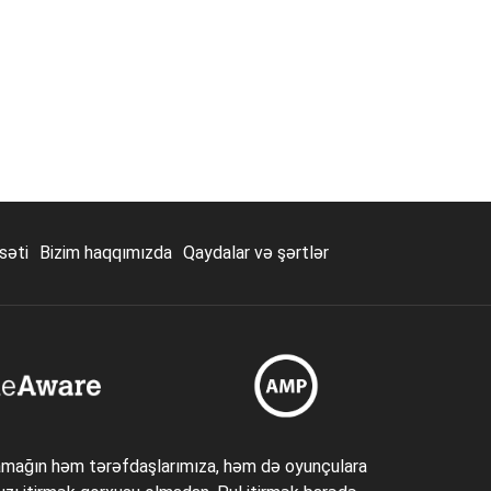
səti
Bizim haqqımızda
Qaydalar və şərtlər
amağın həm tərəfdaşlarımıza, həm də oyunçulara