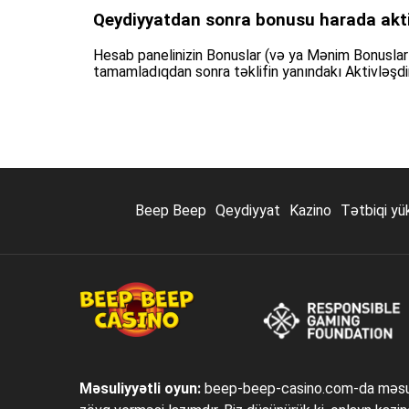
Qeydiyyatdan sonra bonusu harada akti
Hesab panelinizin Bonuslar (və ya Mənim Bonusları
tamamladıqdan sonra təklifin yanındakı Aktivləşdi
Beep Beep
Qeydiyyat
Kazino
Tətbiqi yü
Məsuliyyətli oyun:
beep-beep-casino.com-da məsuli