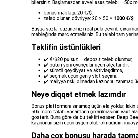
bilərsiniz. Başlamazdan əvvəl əsas tələbi – 50x mə
bonus məbləği: 20 €/$,
tələb olunan dövriyyə: 20 × 50 =
1000 €/$
.
Başqa sözlə, qazancınızı real pula çevirib çıxar
məbləğində mərc etməlisiniz. Bu tələbi tam yerinə
Təklifin üstünlükləri
✔️ €/$20 pulsuz — depozit tələb olunmur,
✔️ bütün yeni oyunçular üçün əlçatandır,
✔️ sürətli qeydiyyat və aktivləşdirmə,
✔️ seçmək üçün geniş slot seçimi,
✔️ maliyyə riski olmadan kazinonu tanımaq üç
Nəyə diqqət etmək lazımdır
Bonus platformanı sınamaq üçün əla yoldur, laki
50x mərc tələbi vəsaitlərin çıxarılmasının vaxt al
göstərir. Buna görə də bu təklifi əsasən Beep Be
kazinonun sizin üçün uyğun olub-olmadığını müəyy
Daha çox bonusu harada tapma