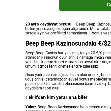
C
20 avro qeydiyyat
bonusu — Beep Beep Kazinosun
bütün yeni oyunçular üçün əlçatandır. Mərc tələb
təsdiqləyin və profilinizi tamamlayın — bonus vəsa
Beep Beep Kazinosundakı €/$20 
Beep Beep Casino hər yeni müştəriyə 20 €/$ pulsuz 
atmadan kazinonun oyunlarını sınamağa imkan verir.
yoludur: ilk depozitinizi etməzdən əvvəl slot seçimi
ümumi atmosferini qiymətləndirə bilərsiniz.
Əsas yadda saxlamağınız lazım olan odur ki, bonus 5
uduşlarınızı çıxarmazdan əvvəl bonus məbləğini 
pulsuz pul kimi təqdim olunmasına baxmayaraq, tə
qaydalara tabe olur.
Təklifdən kim yararlana bilər
Yalnız
Beep Beep Kazinosunda hələ hesabı olma