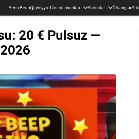
Beep Beep
Qeydiyyat
Casino oyunları
Bonuslar
Ödənişlər
Yük
u: 20 € Pulsuz —
 2026