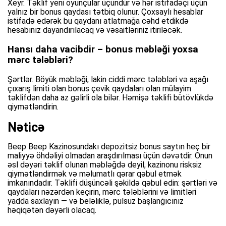
Xeyr. Təklif yeni oyunçular üçündür və hər istifadəçi üçün
yalnız bir bonus qaydası tətbiq olunur. Çoxsaylı hesablar
istifadə edərək bu qaydanı atlatmağa cəhd etdikdə
hesabınız dayandırılacaq və vəsaitləriniz itiriləcək.
Hansı daha vacibdir – bonus məbləği yoxsa
mərc tələbləri?
Şərtlər. Böyük məbləği, lakin ciddi mərc tələbləri və aşağı
çıxarış limiti olan bonus çevik qaydaları olan mülayim
təklifdən daha az gəlirli ola bilər. Həmişə təklifi bütövlükdə
qiymətləndirin.
Nəticə
Beep Beep Kazinosundakı depozitsiz bonus saytın heç bir
maliyyə öhdəliyi olmadan araşdırılması üçün dəvətdir. Onun
əsl dəyəri təklif olunan məbləğdə deyil, kazinonu risksiz
qiymətləndirmək və məlumatlı qərar qəbul etmək
imkanındadır. Təklifi düşüncəli şəkildə qəbul edin: şərtləri və
qaydaları nəzərdən keçirin, mərc tələblərini və limitləri
yadda saxlayın — və beləliklə, pulsuz başlanğıcınız
həqiqətən dəyərli olacaq.