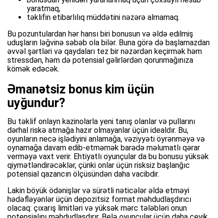
yaratmaq,
təklifin etibarlılıq müddətini nəzərə almamaq.
Bu pozuntulardan hər hansı biri bonusun və əldə edilmiş
uduşların ləğvinə səbəb ola bilər. Buna görə də başlamazdan
əvvəl şərtləri və qaydaları tez bir nəzərdən keçirmək həm
stressdən, həm də potensial gəlirlərdən qorunmağınıza
kömək edəcək.
Əmanətsiz bonus kim üçün
uyğundur?
Bu təklif onlayn kazinolarla yeni tanış olanlar və pullarını
dərhal riskə atmağa hazır olmayanlar üçün idealdır. Bu,
oyunların necə işlədiyini anlamağa, vəziyyəti öyrənməyə və
oynamağa davam edib-etməmək barədə məlumatlı qərar
verməyə vaxt verir. Ehtiyatlı oyunçular da bu bonusu yüksək
qiymətləndirəcəklər, çünki onlar üçün risksiz başlanğıc
potensial qazancın ölçüsündən daha vacibdir.
Lakin böyük ödənişlər və sürətli nəticələr əldə etməyi
hədəfləyənlər üçün depozitsiz format məhdudlaşdırıcı
olacaq: çıxarış limitləri və yüksək mərc tələbləri onun
potensialını məhdudlaşdırır. Belə oyunçular üçün daha çevik