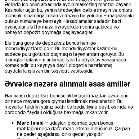
Əslində isə onun arxasında aydın marketinq məntiqi dayanır.
Kazinolar üçün bu, yeni istifadəçiləri cəlb etməyin və onlara
məhsulu sınamağa imkan verməyin bir yoludur – mağazadakı
pulsuz nümunəyə bənzəyir. Hesablamalar sadədir: bəzi
oyunçular platformaya öyrəşdikdən sonra qalacaq və
nəhayət depozit qoymağa başlayacaqlar.
Elə buna görə də depozitsiz bonus həmişə
məhdudiyyətlərlə gəlir. Bu məhdudiyyətlər kazino-nu
sadəcə pulu götürüb qaçmaq istəyənlərdən qoruyur. Bu
maraqlar balansı-nı anlamaq təklifə obyektiv yanaşmağa
kömək edir: bu xeyriyyə deyil, diqqətlə hazırlanmış
qaydalarla işləyən bir təşviqat vasitəsidir.
Əvvəlcə nəzərə alınmalı əsas amillər
Hər hansı depozitsiz bonusu aktivləşdirməzdən əvvəl onu
bir neçə meyara görə qiymətləndirmək məsləhətdir. Bu
meyarlar təklifin yalnız səthi cəlbediciliyinə deyil, əslində nə
dərəcədə faydalı olduğuna baxmağa imkan verir:
Mərc tələbi
— uduşları çıxarmaq üçün bonus
məbləğini neçə dəfə mərc etməli olduğunuz. Çarpan
nə qədər aşağıdırsa, bir o qədər yaxşıdır.