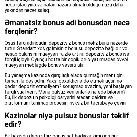
necə işlədiyinə və nələri nəzərə almalı olduğumuzu daha
yaxından nəzər salaq.
Əmanətsiz bonus adi bonusdan necə
fərqlənir?
Əsas fərq adındadır: depozitsiz bonus məhz bunu nəzərdə
tutur. Standart xoş gəlmisiniz bonusu depozitə bağlıdır və
hesab balansını müəyyən faizlə artırır, depozitsiz bonus isə
fərqli işləyir. Oyunçu hətta bir qəpik belə yatırmadan əvvəl
müəyyən məbləğdə bonus vəsaiti alır.
Bu yanaşma kazinoda qarşılıqlı əlaqə qurmağın məntiqini
tamamilə dəyişdirir. Yaxşı çoxaldıcı əldə etmək üçün nə
qədər depozit etməliyəm? soruşmaq əvəzinə, yeni başlayan
fərqli sual verir: Mənə pulsuz verilənlərlə nə edə bilərəm?
Bu, ilk depozitin psixoloji baryerini aradan qaldırır və
platformanı tanımaq prosesini risksiz bir təcrübəyə çevirir.
Kazinolar niyə pulsuz bonuslar təklif
edir?
Bir baxışda depozitsiz bonus saf hədiyyə kimi görünür.