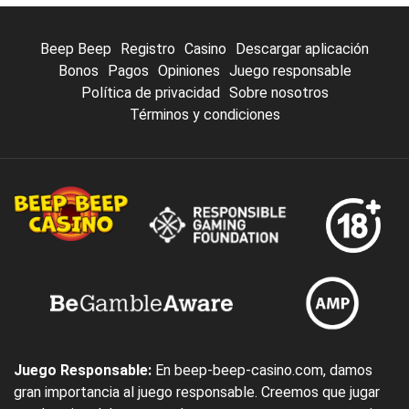
Beep Beep
Registro
Casino
Descargar aplicación
Bonos
Pagos
Opiniones
Juego responsable
Política de privacidad
Sobre nosotros
Términos y condiciones
Juego Responsable:
En beep-beep-casino.com, damos
gran importancia al juego responsable. Creemos que jugar