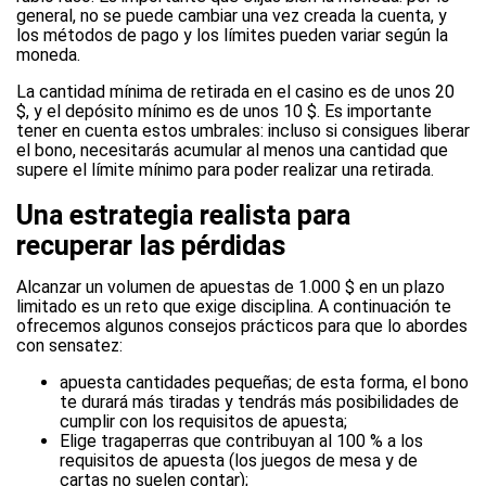
general, no se puede cambiar una vez creada la cuenta, y
los métodos de pago y los límites pueden variar según la
moneda.
La cantidad mínima de retirada en el casino es de unos 20
$, y el depósito mínimo es de unos 10 $. Es importante
tener en cuenta estos umbrales: incluso si consigues liberar
el bono, necesitarás acumular al menos una cantidad que
supere el límite mínimo para poder realizar una retirada.
Una estrategia realista para
recuperar las pérdidas
Alcanzar un volumen de apuestas de 1.000 $ en un plazo
limitado es un reto que exige disciplina. A continuación te
ofrecemos algunos consejos prácticos para que lo abordes
con sensatez:
apuesta cantidades pequeñas; de esta forma, el bono
te durará más tiradas y tendrás más posibilidades de
cumplir con los requisitos de apuesta;
Elige tragaperras que contribuyan al 100 % a los
requisitos de apuesta (los juegos de mesa y de
cartas no suelen contar);