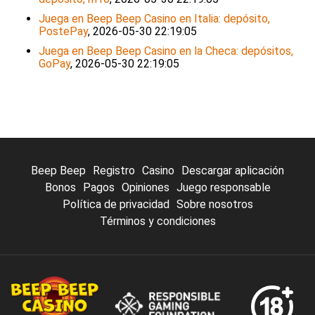
Juega en Beep Beep Casino en Italia: depósito,
PostePay
, 2026-05-30 22:19:05
Juega en Beep Beep Casino en la Checa: depósitos,
GoPay
, 2026-05-30 22:19:05
Beep Beep
Registro
Casino
Descargar aplicación
Bonos
Pagos
Opiniones
Juego responsable
Política de privacidad
Sobre nosotros
Términos y condiciones