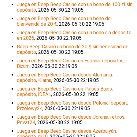
Juega en Beep Beep Casino con un bono de 100 zł sin
depósito
, 2026-05-30 22:19:05
Juega en Beep Beep Casino con un bono de
bienvenida de 20 €
, 2026-05-30 22:19:05
Juega en Beep Beep Casino con un bono sin depósito
en 2026
, 2026-05-30 22:19:05
Beep Beep Casino un bono de 20 $ sin necesidad de
depósito
, 2026-05-30 22:19:05
Juega en Beep Beep Casino en España: depósitos,
Bizum
, 2026-05-30 22:19:05
Juega en Beep Beep Casino desde Alemania:
depósito, Klarna
, 2026-05-30 22:19:05
Juega en Beep Beep Casino en Países Bajos:
depósito, iDEAL
, 2026-05-30 22:19:05
Juega en Beep Beep Casino desde Polonia: depósit,
Przelewy24
, 2026-05-30 22:19:05
Juega en Beep Beep Casino desde Ucrania: retiros,
Privat24
, 2026-05-30 22:19:05
Juega en Beep Beep Casino desde Azerbaiyán:
depósito, m10
, 2026-05-30 22:19:05