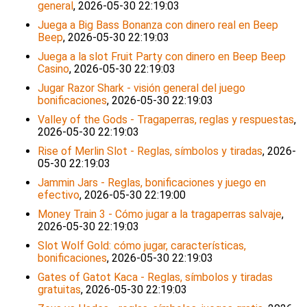
general
, 2026-05-30 22:19:03
Juega a Big Bass Bonanza con dinero real en Beep
Beep
, 2026-05-30 22:19:03
Juega a la slot Fruit Party con dinero en Beep Beep
Casino
, 2026-05-30 22:19:03
Jugar Razor Shark - visión general del juego
bonificaciones
, 2026-05-30 22:19:03
Valley of the Gods - Tragaperras, reglas y respuestas
,
2026-05-30 22:19:03
Rise of Merlin Slot - Reglas, símbolos y tiradas
, 2026-
05-30 22:19:03
Jammin Jars - Reglas, bonificaciones y juego en
efectivo
, 2026-05-30 22:19:00
Money Train 3 - Cómo jugar a la tragaperras salvaje
,
2026-05-30 22:19:03
Slot Wolf Gold: cómo jugar, características,
bonificaciones
, 2026-05-30 22:19:03
Gates of Gatot Kaca - Reglas, símbolos y tiradas
gratuitas
, 2026-05-30 22:19:03