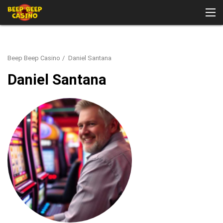
Beep Beep Casino
Daniel Santana
Daniel Santana
Juegos de casino
Bono
Para jugadores de